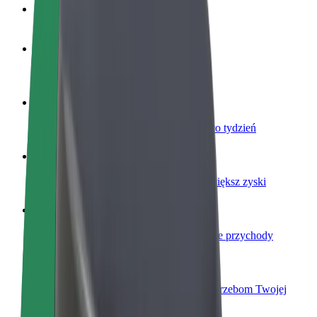
Baza wiedzy
Zostań kierowcą
Zarabiaj na swoich warunkach
Zostań dostawcą
Dostarczaj jedzenie i otrzymuj wypłatę co tydzień
Dodaj swoją restaurację lub sklep
Dotrzyj do większej liczby klientów i zwiększ zyski
Zarejestruj się jako właściciel floty
Dodaj swoją flotę do Bolt i zwiększ swoje przychody
Bolt for Business
Produkty i usługi Bolt odpowiadające potrzebom Twojej
firmy