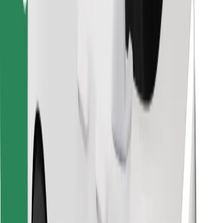
Znajdź swoje ulubione jedzenie!
Pobierz aplikację Bolt Food