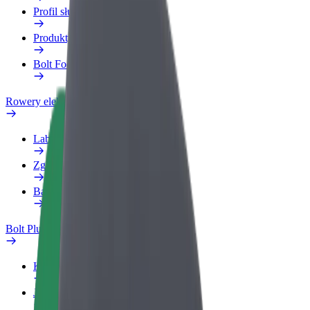
Profil służbowy
Produkty
Bolt Food dla firm
Rowery elektryczne
Laboratorium bezpieczeństwa
Zgłoś problem
Baza wiedzy
Bolt Plus
Korzyści
Jak dołączyć