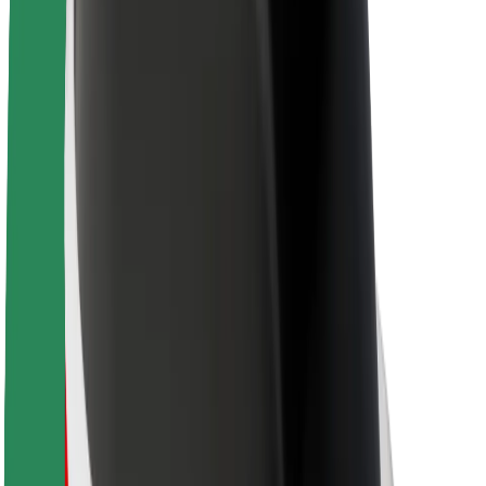
Kariera
O firmie Bolt
Zrównoważony rozwój w Bolt
Projekt Zero
Blog
Biuro prasowe
Wytyczne dotyczące marki
Misja
Relacje inwestorskie
Zespół zarządzający
Marka
Media
Fundusz Miejski
Bezpieczeństwo