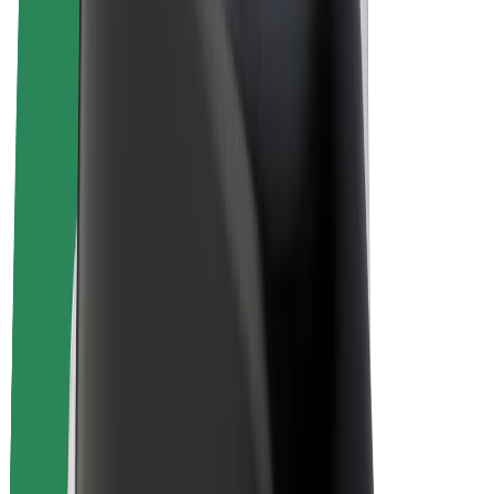
Bolt for Business
Rowery elektryczne
Bolt Plus
Zarabiaj z Bolt
Kierowcy
Zarobki kierowcy
Kurierzy
Zarobki kuriera
Partnerzy Bolt Food
Floty
Franczyza
O nas