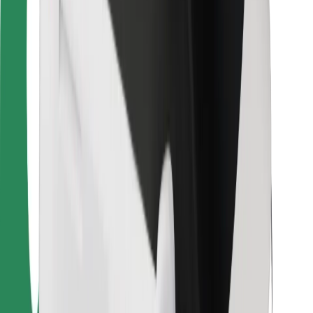
Dla dostawców
Bolt Food
Dla właścicieli floty
Dla restauracji
Bolt for Business
Inna
Dostawcy
Ogólne Warunki
Pliki cookie
Bezpieczeństwo
Zamów przejazd w kilka minut!
Pobierz aplikację Bolt