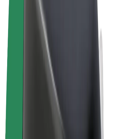
Ogólne Warunki
Prywatność
Pliki cookie
© 2026 Bolt Technology OÜ
Produkty
Przejazdy
Hulajnogi elektryczne
Bolt Market
Bolt Food
Bolt Drive