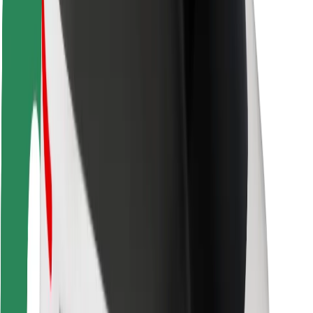
Bezpieczeństwo pasażerów
Bezpieczeństwo kierowców
Bezpieczna jazda na hulajnogach
Laboratorium bezpieczeństwa
Miasta
Lokalizacje
Rozwiązania dla miast
Lotniska
Stacje ładowania Bolt
Pomoc
Dla pasażerów
Dla kierowców