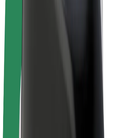
Bolt for Business
Rowery elektryczne
Bolt Plus
Zarabiaj z Bolt
Kierowcy
Zarobki kierowcy
Kurierzy
Zarobki kuriera
Partnerzy Bolt Food
Floty
Franczyza
O nas