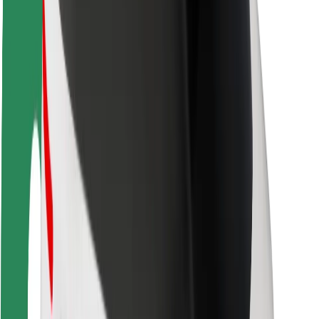
Bezpieczeństwo pasażerów
Bezpieczeństwo kierowców
Bezpieczna jazda na hulajnogach
Laboratorium bezpieczeństwa
Miasta
Lokalizacje
Rozwiązania dla miast
Lotniska
Stacje ładowania Bolt
Pomoc
Dla pasażerów
Dla kierowców