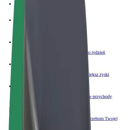
Baza wiedzy
Zostań kierowcą
Zarabiaj na swoich warunkach
Zostań dostawcą
Dostarczaj jedzenie i otrzymuj wypłatę co tydzień
Dodaj swoją restaurację lub sklep
Dotrzyj do większej liczby klientów i zwiększ zyski
Zarejestruj się jako właściciel floty
Dodaj swoją flotę do Bolt i zwiększ swoje przychody
Bolt for Business
Produkty i usługi Bolt odpowiadające potrzebom Twojej
firmy