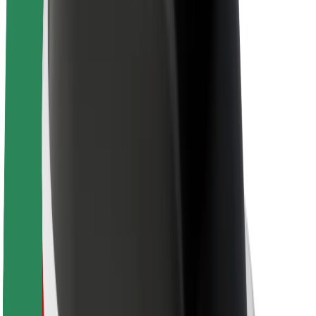
Kariera
O firmie Bolt
Zrównoważony rozwój w Bolt
Projekt Zero
Blog
Biuro prasowe
Wytyczne dotyczące marki
Misja
Relacje inwestorskie
Zespół zarządzający
Marka
Media
Fundusz Miejski
Bezpieczeństwo