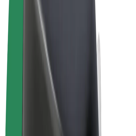
Ogólne Warunki
Prywatność
Pliki cookie
© 2026 Bolt Technology OÜ
Produkty
Przejazdy
Hulajnogi elektryczne
Bolt Market
Bolt Food
Bolt Drive