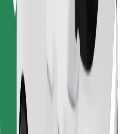
Znajdź swoje ulubione jedzenie!
Pobierz aplikację Bolt Food