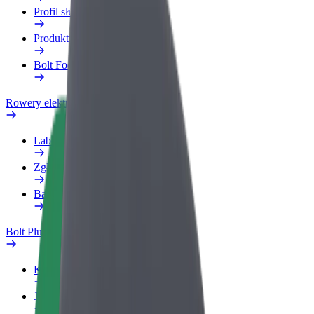
Profil służbowy
Produkty
Bolt Food dla firm
Rowery elektryczne
Laboratorium bezpieczeństwa
Zgłoś problem
Baza wiedzy
Bolt Plus
Korzyści
Jak dołączyć