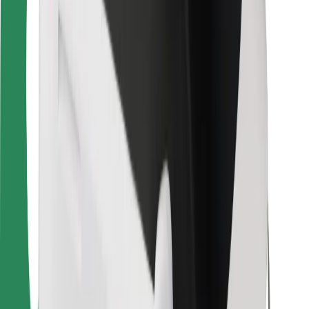
Dla dostawców
Bolt Food
Dla właścicieli floty
Dla restauracji
Bolt for Business
Inna
Dostawcy
Ogólne Warunki
Pliki cookie
Bezpieczeństwo
Zamów przejazd w kilka minut!
Pobierz aplikację Bolt