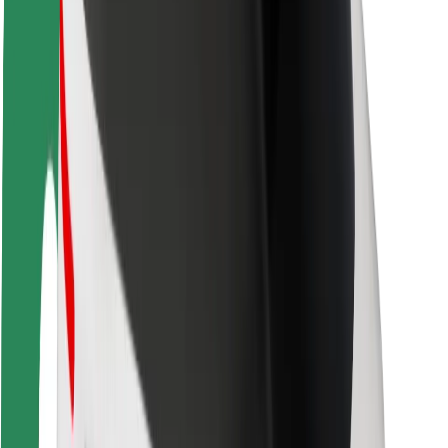
Bezpieczeństwo pasażerów
Bezpieczeństwo kierowców
Bezpieczna jazda na hulajnogach
Laboratorium bezpieczeństwa
Miasta
Lokalizacje
Rozwiązania dla miast
Lotniska
Stacje ładowania Bolt
Pomoc
Dla pasażerów
Dla kierowców