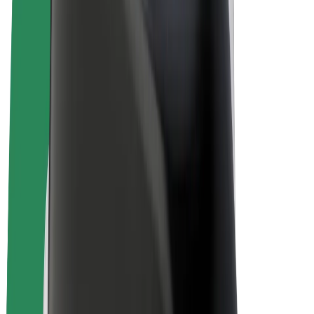
Bolt for Business
Rowery elektryczne
Bolt Plus
Zarabiaj z Bolt
Kierowcy
Zarobki kierowcy
Kurierzy
Zarobki kuriera
Partnerzy Bolt Food
Floty
Franczyza
O nas