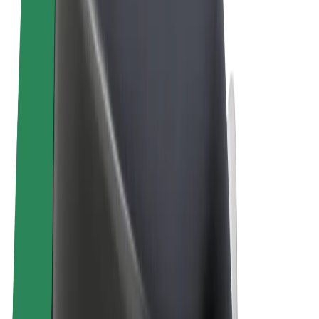
Ogólne Warunki
Prywatność
Pliki cookie
© 2026 Bolt Technology OÜ
Produkty
Przejazdy
Hulajnogi elektryczne
Bolt Market
Bolt Food
Bolt Drive