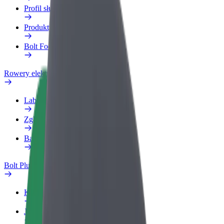
Profil służbowy
Produkty
Bolt Food dla firm
Rowery elektryczne
Laboratorium bezpieczeństwa
Zgłoś problem
Baza wiedzy
Bolt Plus
Korzyści
Jak dołączyć