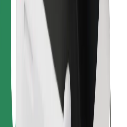
Dla dostawców
Bolt Food
Dla właścicieli floty
Dla restauracji
Bolt for Business
Inna
Dostawcy
Ogólne Warunki
Pliki cookie
Bezpieczeństwo
Zamów przejazd w kilka minut!
Pobierz aplikację Bolt