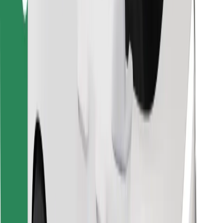
Znajdź swoje ulubione jedzenie!
Pobierz aplikację Bolt Food