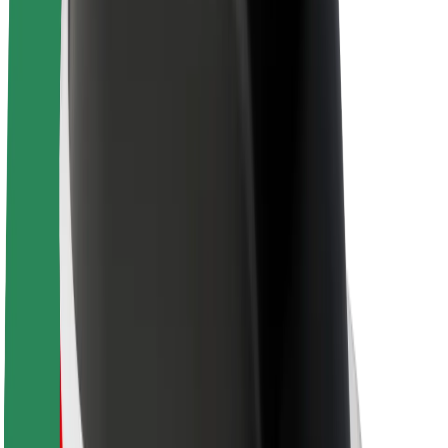
Kariera
O firmie Bolt
Zrównoważony rozwój w Bolt
Projekt Zero
Blog
Biuro prasowe
Wytyczne dotyczące marki
Misja
Relacje inwestorskie
Zespół zarządzający
Marka
Media
Fundusz Miejski
Bezpieczeństwo