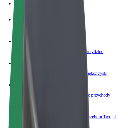
Baza wiedzy
Zostań kierowcą
Zarabiaj na swoich warunkach
Zostań dostawcą
Dostarczaj jedzenie i otrzymuj wypłatę co tydzień
Dodaj swoją restaurację lub sklep
Dotrzyj do większej liczby klientów i zwiększ zyski
Zarejestruj się jako właściciel floty
Dodaj swoją flotę do Bolt i zwiększ swoje przychody
Bolt for Business
Produkty i usługi Bolt odpowiadające potrzebom Twojej
firmy