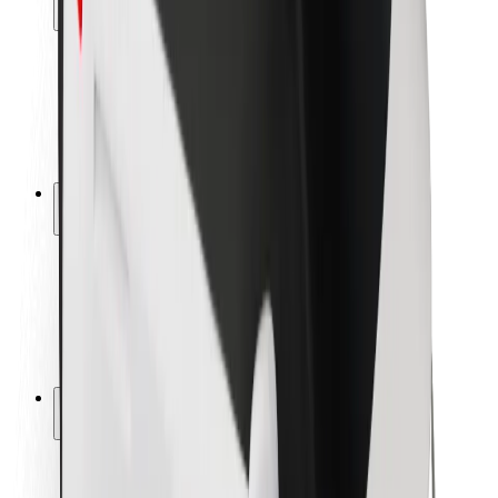
Bezpieczeństwo pasażerów
Bezpieczeństwo kierowców
Bezpieczna jazda na hulajnogach
Laboratorium bezpieczeństwa
Miasta
Lokalizacje
Rozwiązania dla miast
Lotniska
Stacje ładowania Bolt
Pomoc
Dla pasażerów
Dla kierowców