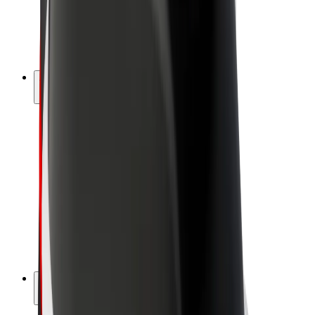
Bolt for Business
Rowery elektryczne
Bolt Plus
Zarabiaj z Bolt
Kierowcy
Zarobki kierowcy
Kurierzy
Zarobki kuriera
Partnerzy Bolt Food
Floty
Franczyza
O nas