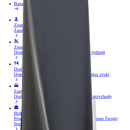
Baza wiedzy
Zostań kierowcą
Zarabiaj na swoich warunkach
Zostań dostawcą
Dostarczaj jedzenie i otrzymuj wypłatę co tydzień
Dodaj swoją restaurację lub sklep
Dotrzyj do większej liczby klientów i zwiększ zyski
Zarejestruj się jako właściciel floty
Dodaj swoją flotę do Bolt i zwiększ swoje przychody
Bolt for Business
Produkty i usługi Bolt odpowiadające potrzebom Twojej
firmy