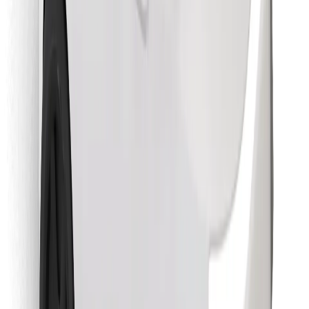
Znajdź swoje ulubione jedzenie!
Pobierz aplikację Bolt Food