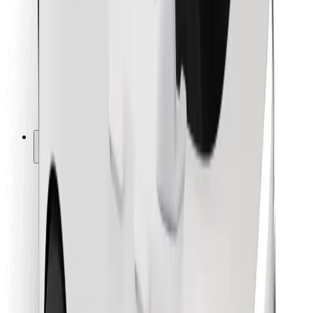
Dla dostawców
Bolt Food
Dla właścicieli floty
Dla restauracji
Bolt for Business
Inna
Dostawcy
Ogólne Warunki
Pliki cookie
Bezpieczeństwo
Zamów przejazd w kilka minut!
Pobierz aplikację Bolt