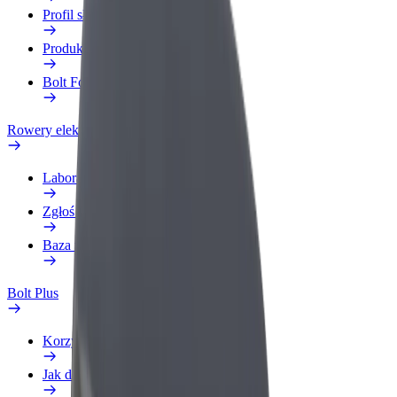
Profil służbowy
Produkty
Bolt Food dla firm
Rowery elektryczne
Laboratorium bezpieczeństwa
Zgłoś problem
Baza wiedzy
Bolt Plus
Korzyści
Jak dołączyć