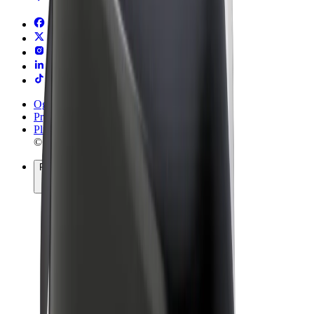
Ogólne Warunki
Prywatność
Pliki cookie
© 2026 Bolt Technology OÜ
Produkty
Przejazdy
Hulajnogi elektryczne
Bolt Market
Bolt Food
Bolt Drive