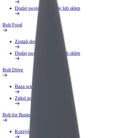
Dodaj swoją restaurację lub sklep
Bolt Food
Zostań dostawcą
Dodaj swoją restaurację lub sklep
Bolt Drive
Baza wiedzy
Zgłoś pojazd
Bolt for Business
Korzyści