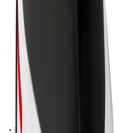
Kariera
O firmie Bolt
Zrównoważony rozwój w Bolt
Projekt Zero
Blog
Biuro prasowe
Wytyczne dotyczące marki
Misja
Relacje inwestorskie
Zespół zarządzający
Marka
Media
Fundusz Miejski
Bezpieczeństwo