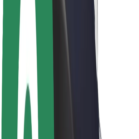
Kariera
O firmie Bolt
Zrównoważony rozwój w Bolt
Projekt Zero
Blog
Biuro prasowe
Wytyczne dotyczące marki
Misja
Relacje inwestorskie
Zespół zarządzający
Marka
Media
Fundusz Miejski
Bezpieczeństwo