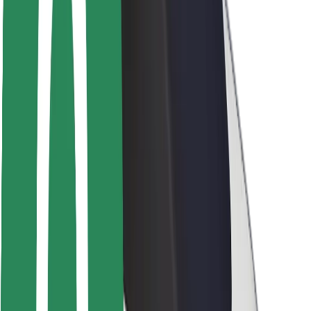
Bezpieczeństwo pasażerów
Bezpieczeństwo kierowców
Bezpieczna jazda na hulajnogach
Laboratorium bezpieczeństwa
Miasta
Lokalizacje
Rozwiązania dla miast
Lotniska
Stacje ładowania Bolt
Pomoc
Dla pasażerów
Dla kierowców