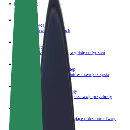
Baza wiedzy
Zostań kierowcą
Zarabiaj na swoich warunkach
Zostań dostawcą
Dostarczaj jedzenie i otrzymuj wypłatę co tydzień
Dodaj swoją restaurację lub sklep
Dotrzyj do większej liczby klientów i zwiększ zyski
Zarejestruj się jako właściciel floty
Dodaj swoją flotę do Bolt i zwiększ swoje przychody
Bolt for Business
Produkty i usługi Bolt odpowiadające potrzebom Twojej
firmy