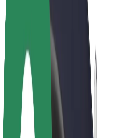
Bolt for Business
Rowery elektryczne
Bolt Plus
Zarabiaj z Bolt
Kierowcy
Zarobki kierowcy
Kurierzy
Zarobki kuriera
Partnerzy Bolt Food
Floty
Franczyza
O nas