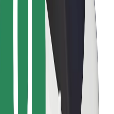
Dla dostawców
Bolt Food
Dla właścicieli floty
Dla restauracji
Bolt for Business
Inna
Dostawcy
Ogólne Warunki
Pliki cookie
Bezpieczeństwo
Zamów przejazd w kilka minut!
Pobierz aplikację Bolt