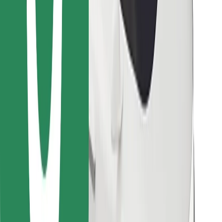
Znajdź swoje ulubione jedzenie!
Pobierz aplikację Bolt Food