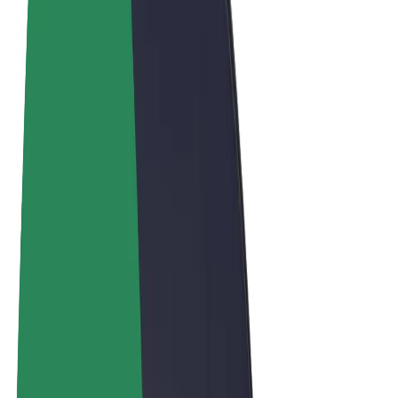
Ogólne Warunki
Prywatność
Pliki cookie
© 2026 Bolt Technology OÜ
Produkty
Przejazdy
Hulajnogi elektryczne
Bolt Market
Bolt Food
Bolt Drive