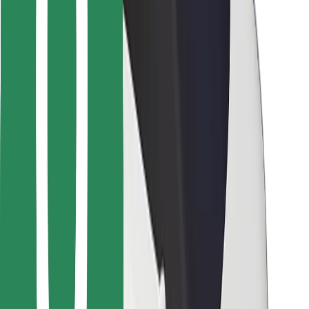
Dla dostawców
Bolt Food
Dla właścicieli floty
Dla restauracji
Bolt for Business
Inna
Dostawcy
Ogólne Warunki
Pliki cookie
Bezpieczeństwo
Zamów przejazd w kilka minut!
Pobierz aplikację Bolt