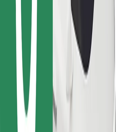
Znajdź swoje ulubione jedzenie!
Pobierz aplikację Bolt Food