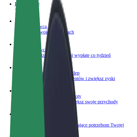
Baza wiedzy
Zostań kierowcą
Zarabiaj na swoich warunkach
Zostań dostawcą
Dostarczaj jedzenie i otrzymuj wypłatę co tydzień
Dodaj swoją restaurację lub sklep
Dotrzyj do większej liczby klientów i zwiększ zyski
Zarejestruj się jako właściciel floty
Dodaj swoją flotę do Bolt i zwiększ swoje przychody
Bolt for Business
Produkty i usługi Bolt odpowiadające potrzebom Twojej
firmy