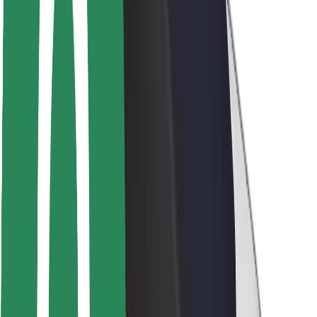
Bezpieczeństwo pasażerów
Bezpieczeństwo kierowców
Bezpieczna jazda na hulajnogach
Laboratorium bezpieczeństwa
Miasta
Lokalizacje
Rozwiązania dla miast
Lotniska
Stacje ładowania Bolt
Pomoc
Dla pasażerów
Dla kierowców