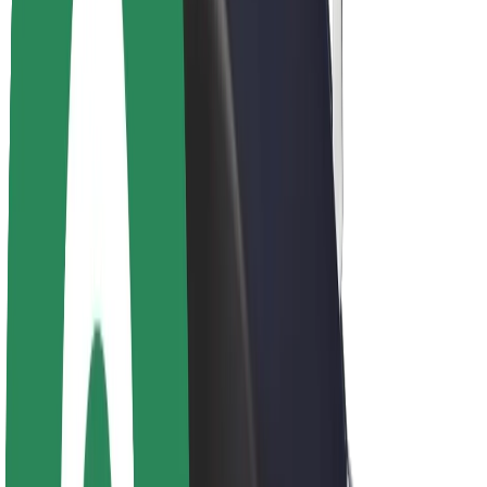
Kariera
O firmie Bolt
Zrównoważony rozwój w Bolt
Projekt Zero
Blog
Biuro prasowe
Wytyczne dotyczące marki
Misja
Relacje inwestorskie
Zespół zarządzający
Marka
Media
Fundusz Miejski
Bezpieczeństwo