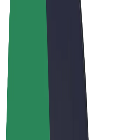
Ogólne Warunki
Prywatność
Pliki cookie
© 2026 Bolt Technology OÜ
Produkty
Przejazdy
Hulajnogi elektryczne
Bolt Market
Bolt Food
Bolt Drive