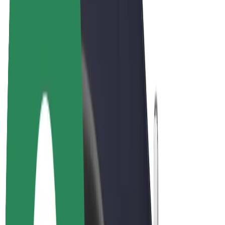
Bolt for Business
Rowery elektryczne
Bolt Plus
Zarabiaj z Bolt
Kierowcy
Zarobki kierowcy
Kurierzy
Zarobki kuriera
Partnerzy Bolt Food
Floty
Franczyza
O nas