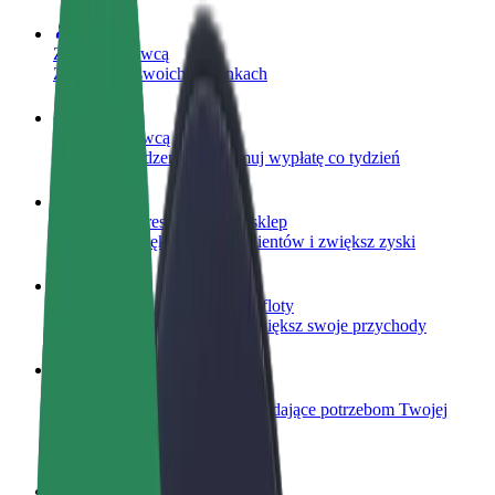
Zostań kierowcą
Zarabiaj na swoich warunkach
Zostań dostawcą
Dostarczaj jedzenie i otrzymuj wypłatę co tydzień
Dodaj swoją restaurację lub sklep
Dotrzyj do większej liczby klientów i zwiększ zyski
Zarejestruj się jako właściciel floty
Dodaj swoją flotę do Bolt i zwiększ swoje przychody
Bolt for Business
Produkty i usługi Bolt odpowiadające potrzebom Twojej
firmy