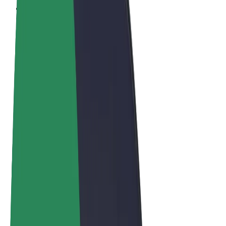
Ogólne Warunki
Prywatność
Pliki cookie
© 2026 Bolt Technology OÜ
Produkty
Przejazdy
Hulajnogi elektryczne
Bolt Market
Bolt Food
Bolt Drive
Bolt for Business