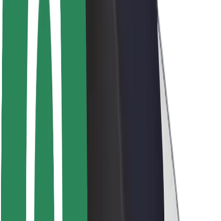
Bezpieczeństwo pasażerów
Bezpieczeństwo kierowców
Bezpieczna jazda na hulajnogach
Laboratorium bezpieczeństwa
Miasta
Lokalizacje
Rozwiązania dla miast
Lotniska
Stacje ładowania Bolt
Pomoc
Dla pasażerów
Dla kierowców
Dla dostawców