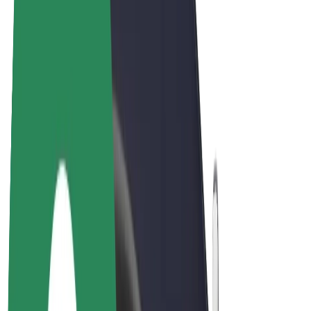
Rowery elektryczne
Bolt Plus
Zarabiaj z Bolt
Kierowcy
Zarobki kierowcy
Kurierzy
Zarobki kuriera
Partnerzy Bolt Food
Floty
Franczyza
O nas
Kariera
O firmie Bolt