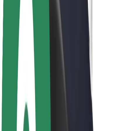
Zrównoważony rozwój w Bolt
Projekt Zero
Blog
Biuro prasowe
Wytyczne dotyczące marki
Misja
Relacje inwestorskie
Zespół zarządzający
Marka
Media
Fundusz Miejski
Bezpieczeństwo