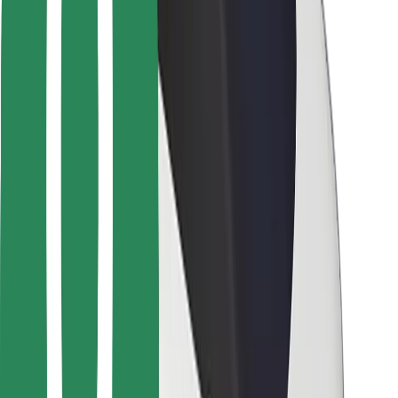
Bolt Food
Dla właścicieli floty
Dla restauracji
Bolt for Business
Inna
Dostawcy
Ogólne Warunki
Pliki cookie
Bezpieczeństwo
Zamów przejazd w kilka minut!
Pobierz aplikację Bolt
Znajdź swoje ulubione jedzenie!