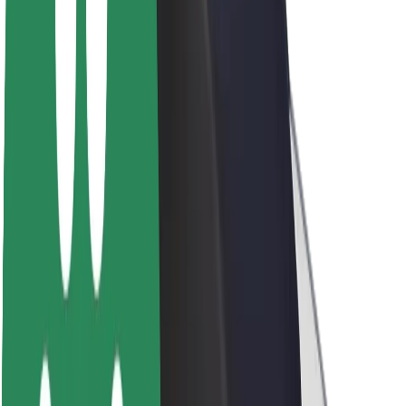
Kariera
O firmie Bolt
Zrównoważony rozwój w Bolt
Projekt Zero
Blog
Biuro prasowe
Wytyczne dotyczące marki
Misja
Relacje inwestorskie
Zespół zarządzający
Marka
Media
Fundusz Miejski
Bezpieczeństwo