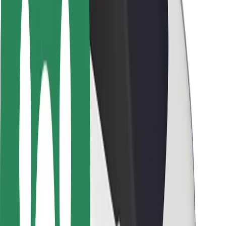
Bezpieczeństwo pasażerów
Bezpieczeństwo kierowców
Bezpieczna jazda na hulajnogach
Laboratorium bezpieczeństwa
Miasta
Lokalizacje
Rozwiązania dla miast
Lotniska
Stacje ładowania Bolt
Pomoc
Dla pasażerów
Dla kierowców