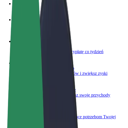
Baza wiedzy
Zostań kierowcą
Zarabiaj na swoich warunkach
Zostań dostawcą
Dostarczaj jedzenie i otrzymuj wypłatę co tydzień
Dodaj swoją restaurację lub sklep
Dotrzyj do większej liczby klientów i zwiększ zyski
Zarejestruj się jako właściciel floty
Dodaj swoją flotę do Bolt i zwiększ swoje przychody
Bolt for Business
Produkty i usługi Bolt odpowiadające potrzebom Twojej
firmy