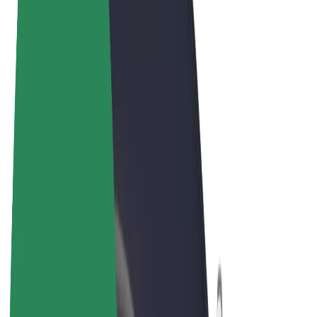
Ogólne Warunki
Prywatność
Pliki cookie
© 2026 Bolt Technology OÜ
Produkty
Przejazdy
Hulajnogi elektryczne
Bolt Market
Bolt Food
Bolt Drive