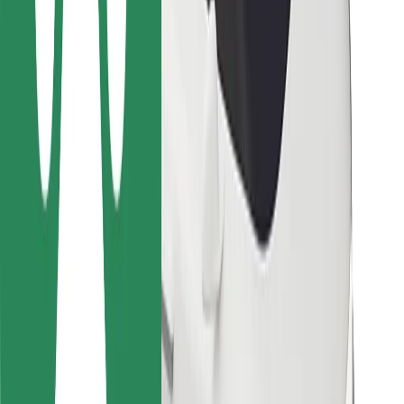
Dla dostawców
Bolt Food
Dla właścicieli floty
Dla restauracji
Bolt for Business
Inna
Dostawcy
Ogólne Warunki
Pliki cookie
Bezpieczeństwo
Zamów przejazd w kilka minut!
Pobierz aplikację Bolt