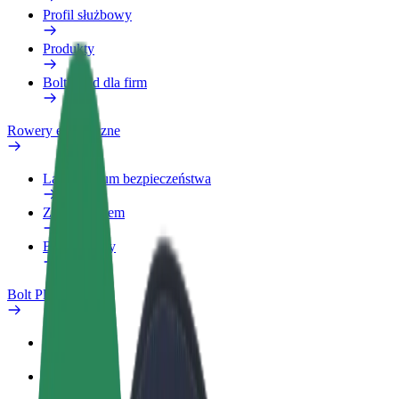
Profil służbowy
Produkty
Bolt Food dla firm
Rowery elektryczne
Laboratorium bezpieczeństwa
Zgłoś problem
Baza wiedzy
Bolt Plus
Korzyści
Jak dołączyć