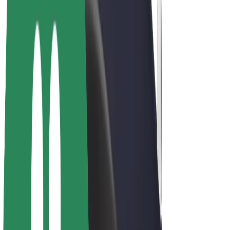
Bolt for Business
Rowery elektryczne
Bolt Plus
Zarabiaj z Bolt
Kierowcy
Zarobki kierowcy
Kurierzy
Zarobki kuriera
Partnerzy Bolt Food
Floty
Franczyza
O nas