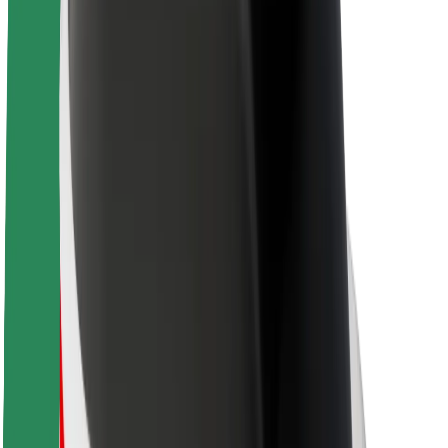
Kariera
O firmie Bolt
Zrównoważony rozwój w Bolt
Projekt Zero
Blog
Biuro prasowe
Wytyczne dotyczące marki
Misja
Relacje inwestorskie
Zespół zarządzający
Marka
Media
Fundusz Miejski
Bezpieczeństwo