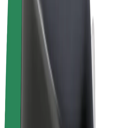
Ogólne Warunki
Prywatność
Pliki cookie
© 2026 Bolt Technology OÜ
Produkty
Przejazdy
Hulajnogi elektryczne
Bolt Market
Bolt Food
Bolt Drive