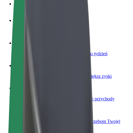
Baza wiedzy
Zostań kierowcą
Zarabiaj na swoich warunkach
Zostań dostawcą
Dostarczaj jedzenie i otrzymuj wypłatę co tydzień
Dodaj swoją restaurację lub sklep
Dotrzyj do większej liczby klientów i zwiększ zyski
Zarejestruj się jako właściciel floty
Dodaj swoją flotę do Bolt i zwiększ swoje przychody
Bolt for Business
Produkty i usługi Bolt odpowiadające potrzebom Twojej
firmy