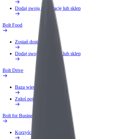
Dodaj swoją restaurację lub sklep
Bolt Food
Zostań dostawcą
Dodaj swoją restaurację lub sklep
Bolt Drive
Baza wiedzy
Zgłoś pojazd
Bolt for Business
Korzyści