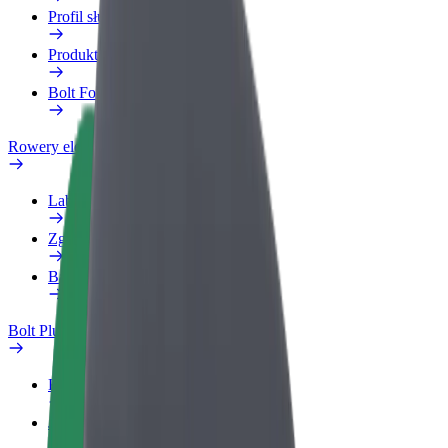
Profil służbowy
Produkty
Bolt Food dla firm
Rowery elektryczne
Laboratorium bezpieczeństwa
Zgłoś problem
Baza wiedzy
Bolt Plus
Korzyści
Jak dołączyć