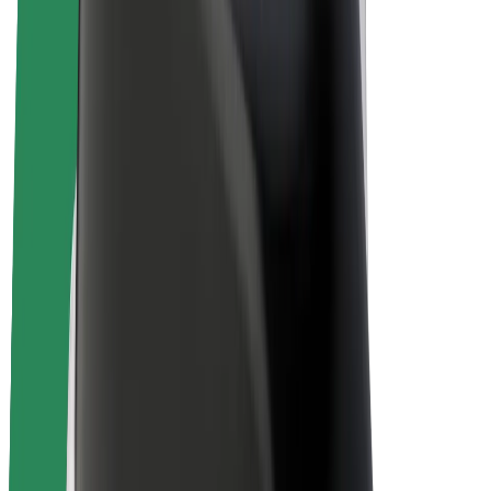
Bolt for Business
Rowery elektryczne
Bolt Plus
Zarabiaj z Bolt
Kierowcy
Zarobki kierowcy
Kurierzy
Zarobki kuriera
Partnerzy Bolt Food
Floty
Franczyza
O nas