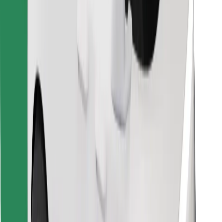
Znajdź swoje ulubione jedzenie!
Pobierz aplikację Bolt Food