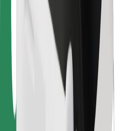
Dla dostawców
Bolt Food
Dla właścicieli floty
Dla restauracji
Bolt for Business
Inna
Dostawcy
Ogólne Warunki
Pliki cookie
Bezpieczeństwo
Zamów przejazd w kilka minut!
Pobierz aplikację Bolt