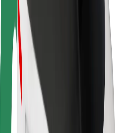
Bezpieczeństwo pasażerów
Bezpieczeństwo kierowców
Bezpieczna jazda na hulajnogach
Laboratorium bezpieczeństwa
Miasta
Lokalizacje
Rozwiązania dla miast
Lotniska
Stacje ładowania Bolt
Pomoc
Dla pasażerów
Dla kierowców