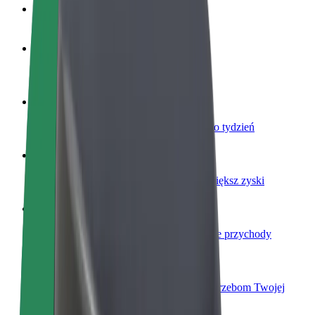
Baza wiedzy
Zostań kierowcą
Zarabiaj na swoich warunkach
Zostań dostawcą
Dostarczaj jedzenie i otrzymuj wypłatę co tydzień
Dodaj swoją restaurację lub sklep
Dotrzyj do większej liczby klientów i zwiększ zyski
Zarejestruj się jako właściciel floty
Dodaj swoją flotę do Bolt i zwiększ swoje przychody
Bolt for Business
Produkty i usługi Bolt odpowiadające potrzebom Twojej
firmy