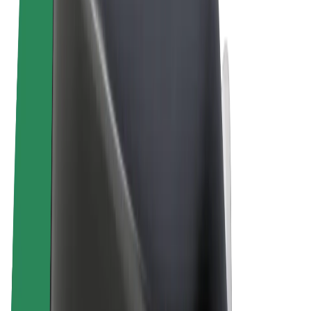
Ogólne Warunki
Prywatność
Pliki cookie
© 2026 Bolt Technology OÜ
Produkty
Przejazdy
Hulajnogi elektryczne
Bolt Market
Bolt Food
Bolt Drive