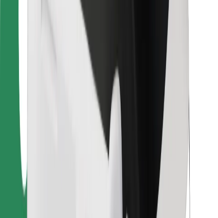
Dla dostawców
Bolt Food
Dla właścicieli floty
Dla restauracji
Bolt for Business
Inna
Dostawcy
Ogólne Warunki
Pliki cookie
Bezpieczeństwo
Zamów przejazd w kilka minut!
Pobierz aplikację Bolt