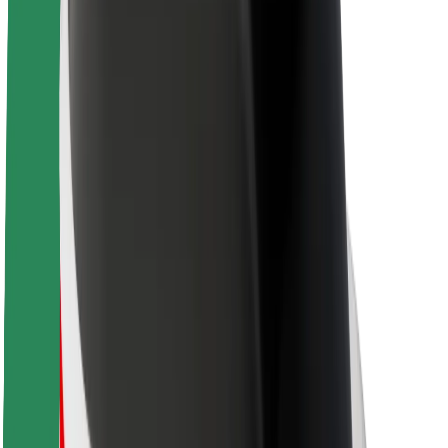
Kariera
O firmie Bolt
Zrównoważony rozwój w Bolt
Projekt Zero
Blog
Biuro prasowe
Wytyczne dotyczące marki
Misja
Relacje inwestorskie
Zespół zarządzający
Marka
Media
Fundusz Miejski
Bezpieczeństwo