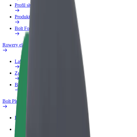
Profil służbowy
Produkty
Bolt Food dla firm
Rowery elektryczne
Laboratorium bezpieczeństwa
Zgłoś problem
Baza wiedzy
Bolt Plus
Korzyści
Jak dołączyć