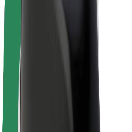
Bolt for Business
Rowery elektryczne
Bolt Plus
Zarabiaj z Bolt
Kierowcy
Zarobki kierowcy
Kurierzy
Zarobki kuriera
Partnerzy Bolt Food
Floty
Franczyza
O nas