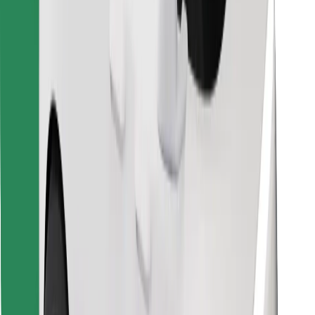
Znajdź swoje ulubione jedzenie!
Pobierz aplikację Bolt Food