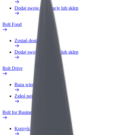
Dodaj swoją restaurację lub sklep
Bolt Food
Zostań dostawcą
Dodaj swoją restaurację lub sklep
Bolt Drive
Baza wiedzy
Zgłoś pojazd
Bolt for Business
Korzyści