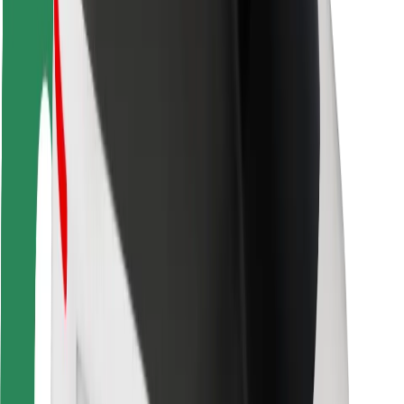
Bezpieczeństwo pasażerów
Bezpieczeństwo kierowców
Bezpieczna jazda na hulajnogach
Laboratorium bezpieczeństwa
Miasta
Lokalizacje
Rozwiązania dla miast
Lotniska
Stacje ładowania Bolt
Pomoc
Dla pasażerów
Dla kierowców