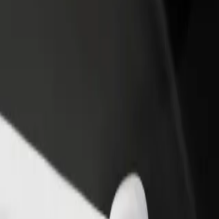
 swoją restaurację lub sklep
Zarejestruj się jako właściciel floty
B
yj do większej liczby klientów
Dodaj swoją flotę do Bolt i zwiększ
P
ększ zyski
swoje przychody
pping
ira Shopping? Zapoznaj się z naszymi usługami i znajdź dla siebie ide
Pobierz Bolt Food