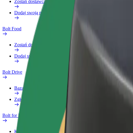
Zostań dostawcą
Dodaj swoją restaurację lub sklep
Bolt Food
Zostań dostawcą
Dodaj swoją restaurację lub sklep
Bolt Drive
Baza wiedzy
Zgłoś pojazd
Bolt for Business
Korzyści