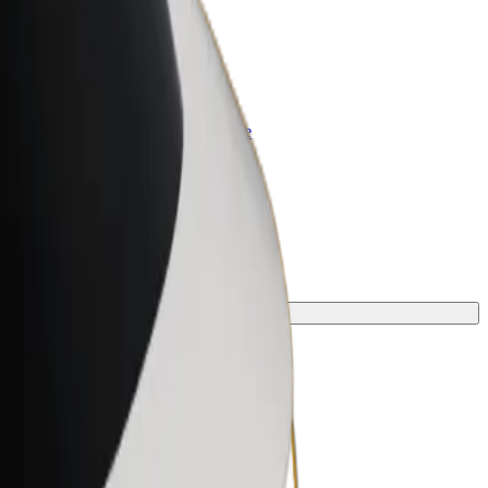
olt for Business
rodukty i usługi Bolt odpowiadające
potrzebom Twojej firmy
alny środek transportu.