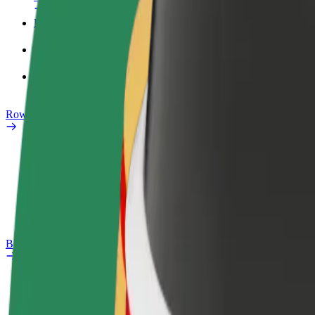
Profil służbowy
Produkty
Bolt Food dla firm
Rowery elektryczne
Laboratorium bezpieczeństwa
Zgłoś problem
Baza wiedzy
Bolt Plus
Korzyści
Jak dołączyć