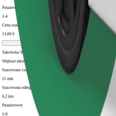
Pasażerowie
1-4
Cena szacunkowa
13,60 €
Taksówka XL
Większe taksówki z miejscami siedzącymi dla 6 osób
Szacowany czas podróży
11 min
Szacowana odległość
6,2 km
Pasażerowie
1-6