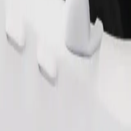
.
Zamów przejazd