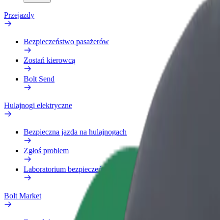
Przejazdy
Bezpieczeństwo pasażerów
Zostań kierowcą
Bolt Send
Hulajnogi elektryczne
Bezpieczna jazda na hulajnogach
Zgłoś problem
Laboratorium bezpieczeństwa
Bolt Market