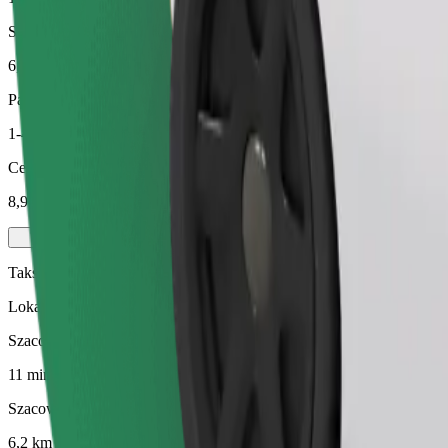
Szacowana odległość
6,2 km
Pasażerowie
1-4
Cena szacunkowa
8,90 €
Taksówka
Lokalne taksówki do Twojej dyspozycji
Szacowany czas podróży
11 min
Szacowana odległość
6,2 km