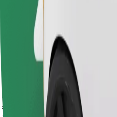
Niezawodne przejazdy codziennymi samochodami średniej wielkości
Szacowany czas podróży
11 min
Szacowana odległość
6,2 km
Pasażerowie
1-4
Cena szacunkowa
9,30 €
Elektryczne
Wydajne przejazdy w pełni elektrycznymi pojazdami
Szacowany czas podróży
11 min