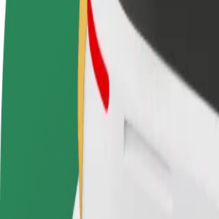
Baza wiedzy
Zostań kierowcą
Zostań dostawcą
Dodaj
Zarabiaj na swoich
Dostarczaj jedzenie i otrzymuj
Dotrz
warunkach
wypłatę co tydzień
i zwi
Jak dostać się z Marina do Funchal do Madeira Sho
Szukasz najlepszego sposobu na dotarcie z Marina do Funchal do Made
Z
Marina do Funchal
Do
Madeira Shopping
Wygoda i komfort w kilku kliknięciach!
Bolt