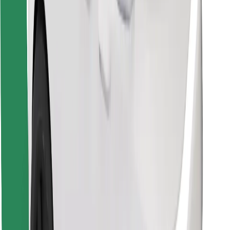
Znajdź swoje ulubione jedzenie!
Pobierz aplikację Bolt Food