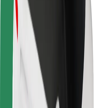
Bezpieczeństwo pasażerów
Bezpieczeństwo kierowców
Bezpieczna jazda na hulajnogach
Laboratorium bezpieczeństwa
Miasta
Lokalizacje
Rozwiązania dla miast
Lotniska
Stacje ładowania Bolt
Pomoc
Dla pasażerów
Dla kierowców