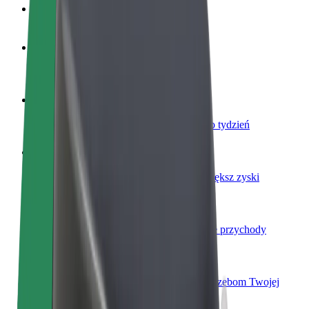
Baza wiedzy
Zostań kierowcą
Zarabiaj na swoich warunkach
Zostań dostawcą
Dostarczaj jedzenie i otrzymuj wypłatę co tydzień
Dodaj swoją restaurację lub sklep
Dotrzyj do większej liczby klientów i zwiększ zyski
Zarejestruj się jako właściciel floty
Dodaj swoją flotę do Bolt i zwiększ swoje przychody
Bolt for Business
Produkty i usługi Bolt odpowiadające potrzebom Twojej
firmy