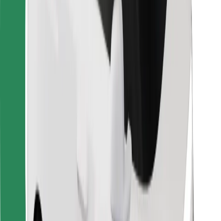
Dla dostawców
Bolt Food
Dla właścicieli floty
Dla restauracji
Bolt for Business
Inna
Dostawcy
Ogólne Warunki
Pliki cookie
Bezpieczeństwo
Zamów przejazd w kilka minut!
Pobierz aplikację Bolt