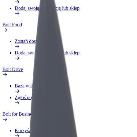
Dodaj swoją restaurację lub sklep
Bolt Food
Zostań dostawcą
Dodaj swoją restaurację lub sklep
Bolt Drive
Baza wiedzy
Zgłoś pojazd
Bolt for Business
Korzyści