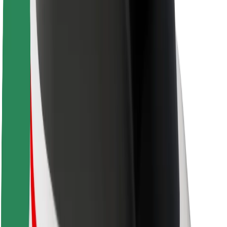
Kariera
O firmie Bolt
Zrównoważony rozwój w Bolt
Projekt Zero
Blog
Biuro prasowe
Wytyczne dotyczące marki
Misja
Relacje inwestorskie
Zespół zarządzający
Marka
Media
Fundusz Miejski
Bezpieczeństwo