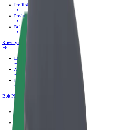
Profil służbowy
Produkty
Bolt Food dla firm
Rowery elektryczne
Laboratorium bezpieczeństwa
Zgłoś problem
Baza wiedzy
Bolt Plus
Korzyści
Jak dołączyć