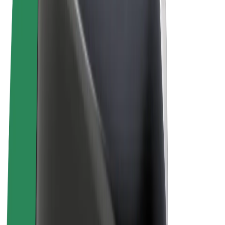
Ogólne Warunki
Prywatność
Pliki cookie
© 2026 Bolt Technology OÜ
Produkty
Przejazdy
Hulajnogi elektryczne
Bolt Market
Bolt Food
Bolt Drive