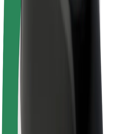
Bolt for Business
Rowery elektryczne
Bolt Plus
Zarabiaj z Bolt
Kierowcy
Zarobki kierowcy
Kurierzy
Zarobki kuriera
Partnerzy Bolt Food
Floty
Franczyza
O nas