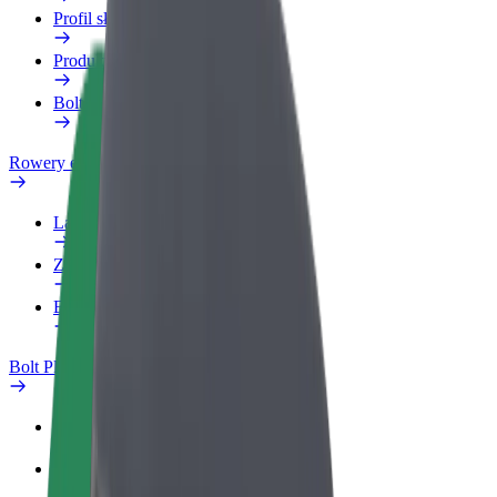
Profil służbowy
Produkty
Bolt Food dla firm
Rowery elektryczne
Laboratorium bezpieczeństwa
Zgłoś problem
Baza wiedzy
Bolt Plus
Korzyści
Jak dołączyć