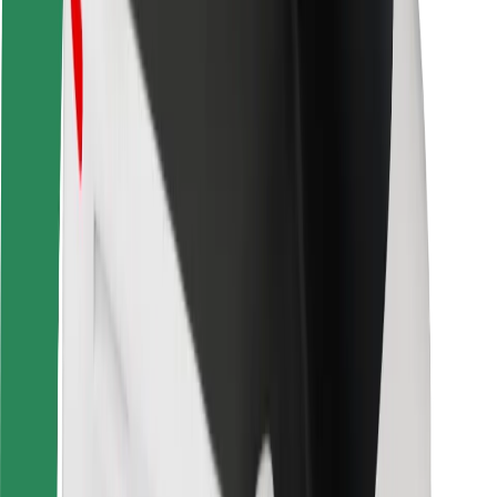
Bezpieczeństwo pasażerów
Bezpieczeństwo kierowców
Bezpieczna jazda na hulajnogach
Laboratorium bezpieczeństwa
Miasta
Lokalizacje
Rozwiązania dla miast
Lotniska
Stacje ładowania Bolt
Pomoc
Dla pasażerów
Dla kierowców