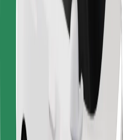
Dla dostawców
Bolt Food
Dla właścicieli floty
Dla restauracji
Bolt for Business
Inna
Dostawcy
Ogólne Warunki
Pliki cookie
Bezpieczeństwo
Zamów przejazd w kilka minut!
Pobierz aplikację Bolt