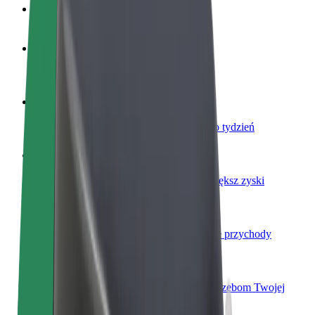
Baza wiedzy
Zostań kierowcą
Zarabiaj na swoich warunkach
Zostań dostawcą
Dostarczaj jedzenie i otrzymuj wypłatę co tydzień
Dodaj swoją restaurację lub sklep
Dotrzyj do większej liczby klientów i zwiększ zyski
Zarejestruj się jako właściciel floty
Dodaj swoją flotę do Bolt i zwiększ swoje przychody
Bolt for Business
Produkty i usługi Bolt odpowiadające potrzebom Twojej
firmy