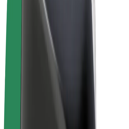
Ogólne Warunki
Prywatność
Pliki cookie
© 2026 Bolt Technology OÜ
Produkty
Przejazdy
Hulajnogi elektryczne
Bolt Market
Bolt Food
Bolt Drive