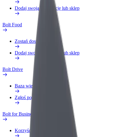
Dodaj swoją restaurację lub sklep
Bolt Food
Zostań dostawcą
Dodaj swoją restaurację lub sklep
Bolt Drive
Baza wiedzy
Zgłoś pojazd
Bolt for Business
Korzyści