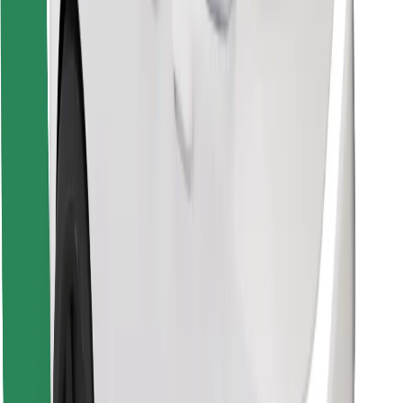
Znajdź swoje ulubione jedzenie!
Pobierz aplikację Bolt Food