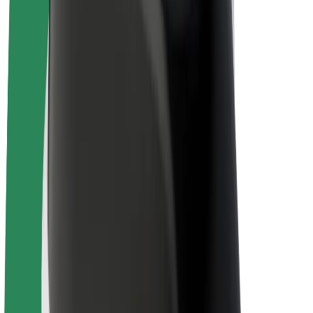
Bolt for Business
Rowery elektryczne
Bolt Plus
Zarabiaj z Bolt
Kierowcy
Zarobki kierowcy
Kurierzy
Zarobki kuriera
Partnerzy Bolt Food
Floty
Franczyza
O nas