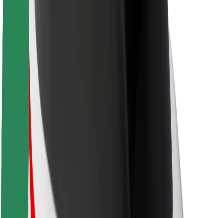
Kariera
O firmie Bolt
Zrównoważony rozwój w Bolt
Projekt Zero
Blog
Biuro prasowe
Wytyczne dotyczące marki
Misja
Relacje inwestorskie
Zespół zarządzający
Marka
Media
Fundusz Miejski
Bezpieczeństwo