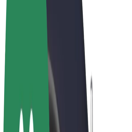
Ogólne Warunki
Prywatność
Pliki cookie
© 2026 Bolt Technology OÜ
Produkty
Przejazdy
Hulajnogi elektryczne
Bolt Market
Bolt Food
Bolt Drive