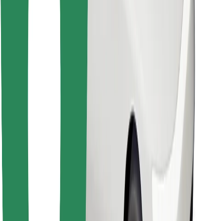
Znajdź swoje ulubione jedzenie!
Pobierz aplikację Bolt Food