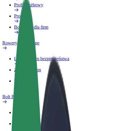
Profil służbowy
Produkty
Bolt Food dla firm
Rowery elektryczne
Laboratorium bezpieczeństwa
Zgłoś problem
Baza wiedzy
Bolt Plus
Korzyści
Jak dołączyć