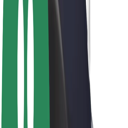
Bolt for Business
Rowery elektryczne
Bolt Plus
Zarabiaj z Bolt
Kierowcy
Zarobki kierowcy
Kurierzy
Zarobki kuriera
Partnerzy Bolt Food
Floty
Franczyza
O nas