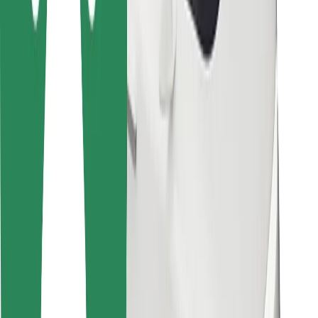
Dla dostawców
Bolt Food
Dla właścicieli floty
Dla restauracji
Bolt for Business
Inna
Dostawcy
Ogólne Warunki
Pliki cookie
Bezpieczeństwo
Zamów przejazd w kilka minut!
Pobierz aplikację Bolt