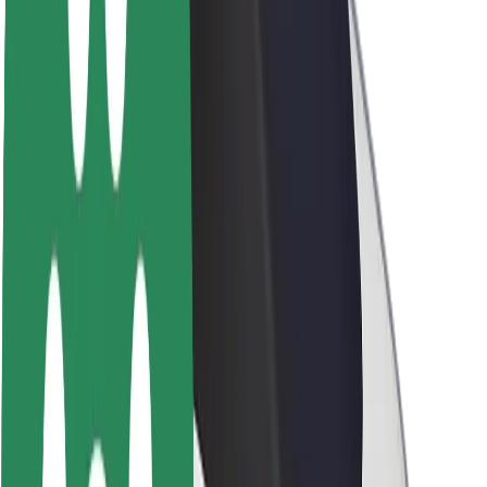
Kariera
O firmie Bolt
Zrównoważony rozwój w Bolt
Projekt Zero
Blog
Biuro prasowe
Wytyczne dotyczące marki
Misja
Relacje inwestorskie
Zespół zarządzający
Marka
Media
Fundusz Miejski
Bezpieczeństwo