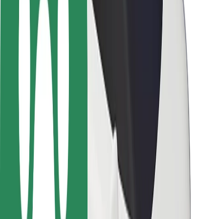
Bezpieczeństwo pasażerów
Bezpieczeństwo kierowców
Bezpieczna jazda na hulajnogach
Laboratorium bezpieczeństwa
Miasta
Lokalizacje
Rozwiązania dla miast
Lotniska
Stacje ładowania Bolt
Pomoc
Dla pasażerów
Dla kierowców