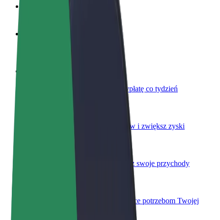
Baza wiedzy
Zostań kierowcą
Zarabiaj na swoich warunkach
Zostań dostawcą
Dostarczaj jedzenie i otrzymuj wypłatę co tydzień
Dodaj swoją restaurację lub sklep
Dotrzyj do większej liczby klientów i zwiększ zyski
Zarejestruj się jako właściciel floty
Dodaj swoją flotę do Bolt i zwiększ swoje przychody
Bolt for Business
Produkty i usługi Bolt odpowiadające potrzebom Twojej
firmy