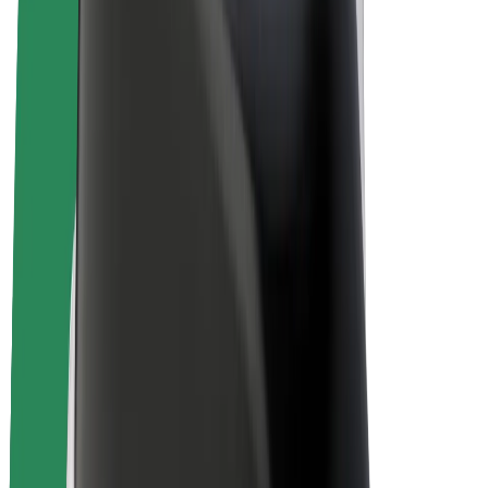
Bolt for Business
Rowery elektryczne
Bolt Plus
Zarabiaj z Bolt
Kierowcy
Zarobki kierowcy
Kurierzy
Zarobki kuriera
Partnerzy Bolt Food
Floty
Franczyza
O nas