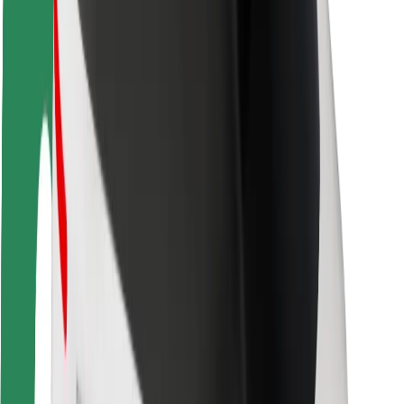
Bezpieczeństwo pasażerów
Bezpieczeństwo kierowców
Bezpieczna jazda na hulajnogach
Laboratorium bezpieczeństwa
Miasta
Lokalizacje
Rozwiązania dla miast
Lotniska
Stacje ładowania Bolt
Pomoc
Dla pasażerów
Dla kierowców