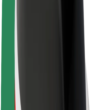
Kariera
O firmie Bolt
Zrównoważony rozwój w Bolt
Projekt Zero
Blog
Biuro prasowe
Wytyczne dotyczące marki
Misja
Relacje inwestorskie
Zespół zarządzający
Marka
Media
Fundusz Miejski
Bezpieczeństwo