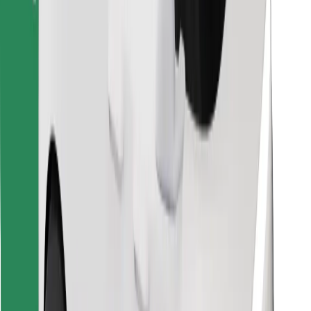
Znajdź swoje ulubione jedzenie!
Pobierz aplikację Bolt Food