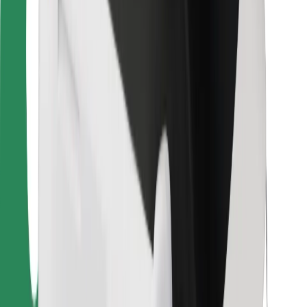
Dla dostawców
Bolt Food
Dla właścicieli floty
Dla restauracji
Bolt for Business
Inna
Dostawcy
Ogólne Warunki
Pliki cookie
Bezpieczeństwo
Zamów przejazd w kilka minut!
Pobierz aplikację Bolt