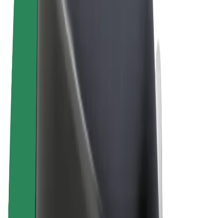
Ogólne Warunki
Prywatność
Pliki cookie
© 2026 Bolt Technology OÜ
Produkty
Przejazdy
Hulajnogi elektryczne
Bolt Market
Bolt Food
Bolt Drive