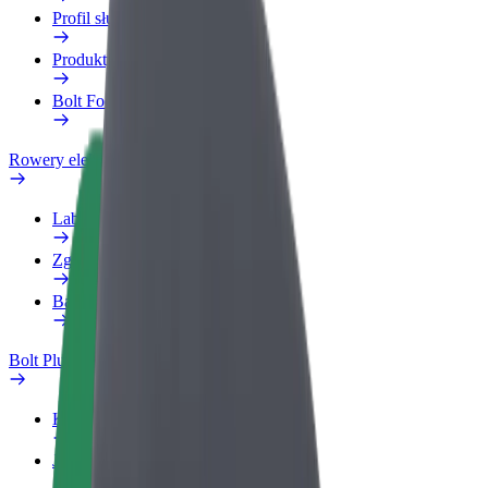
Profil służbowy
Produkty
Bolt Food dla firm
Rowery elektryczne
Laboratorium bezpieczeństwa
Zgłoś problem
Baza wiedzy
Bolt Plus
Korzyści
Jak dołączyć