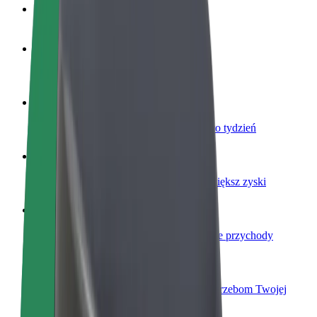
Baza wiedzy
Zostań kierowcą
Zarabiaj na swoich warunkach
Zostań dostawcą
Dostarczaj jedzenie i otrzymuj wypłatę co tydzień
Dodaj swoją restaurację lub sklep
Dotrzyj do większej liczby klientów i zwiększ zyski
Zarejestruj się jako właściciel floty
Dodaj swoją flotę do Bolt i zwiększ swoje przychody
Bolt for Business
Produkty i usługi Bolt odpowiadające potrzebom Twojej
firmy