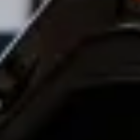
Dodaj swoją restaurację lub sklep
Bolt Food
Zostań dostawcą
Dodaj swoją restaurację lub sklep
Bolt Drive
Baza wiedzy
Zgłoś pojazd
Bolt for Business
Korzyści