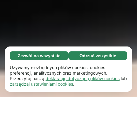
Zezwól na wszystkie
Odrzuć wszystkie
Konieczne (65)
Konieczne pliki cookie pomagają usprawnić
Dowiedz się więcej
Używamy niezbędnych plików cookies, cookies
działanie naszej strony internetowej i jej
preferencji, analitycznych oraz marketingowych.
Przeczytaj naszą
deklarację dotyczącą plików cookies
lub
podstawowych funkcji np. nawigacji strony.
Preferencyjne (17)
zarządzaj ustawieniami cookies
.
Bez tych plików cookie strona internetowa nie
Opcjonalne pliki cookie umożliwiają naszej
Dowiedz się więcej
będzie działała prawidłowo.
Dowiedz się
stronie internetowej zapamiętywać informacje,
więcej
które wpływają na jej wygląd lub sposób
Statystyczne (63)
korzystania z niej np. dotyczą wybranego
Statystyczne pliki cookie pomagają nam
Dowiedz się więcej
przez Ciebie języka lub regionu, w którym
zrozumieć, w jaki sposób korzystasz z naszej
odwiedzasz naszą stronę.
Dowiedz się więcej
strony internetowej dzięki gromadzeniu i
Działania marketingowe (63)
analizie zanonimizowanych danych.
Dowiedz
Pliki cookie stosowane dla celów
Dowiedz się więcej