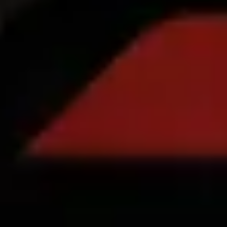
Profil służbowy
Produkty
Bolt Food dla firm
Rowery elektryczne
Laboratorium bezpieczeństwa
Zgłoś problem
Baza wiedzy
Bolt Plus
Korzyści
Jak dołączyć