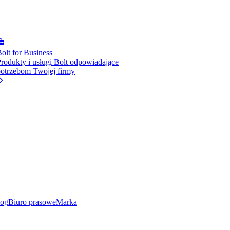
olt for Business
rodukty i usługi Bolt odpowiadające
potrzebom Twojej firmy
log
Biuro prasowe
Marka