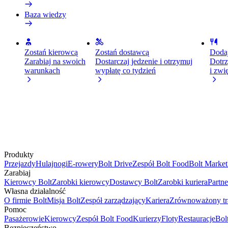
Baza wiedzy
Zostań kierowcą
Zostań dostawcą
Dodaj
Zarabiaj na swoich
Dostarczaj jedzenie i otrzymuj
Dotrz
warunkach
wypłatę co tydzień
i zwi
Produkty
Przejazdy
Hulajnogi
E-rowery
Bolt Drive
Zespół Bolt Food
Bolt Market
Zarabiaj
Kierowcy Bolt
Zarobki kierowcy
Dostawcy Bolt
Zarobki kuriera
Partn
Własna działalność
O firmie Bolt
Misja Bolt
Zespół zarządzający
Kariera
Zrównoważony tr
Pomoc
Pasażerowie
Kierowcy
Zespół Bolt Food
Kurierzy
Floty
Restauracje
Bol
Bezpieczeństwo