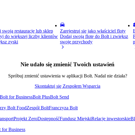
 swoją restaurację lub sklep
Zarejestruj się jako właściciel floty
B
yj do większej liczby klientów
Dodaj swoją flotę do Bolt i zwiększ
P
ększ zyski
swoje przychody
Nie udało się zmienić Twoich ustawień
Spróbuj zmienić ustawienia w aplikacji Bolt. Nadal nie działa?
Skontaktuj się Zespołem Wsparcia
Bolt for Business
Bolt Plus
Bolt Send
erzy Bolt Food
Zespół Bolt
Franczyza Bolt
ansport
Projekt Zero
Dostępność
Fundusz Miejski
Relacje inwestorskie
B
t for Business