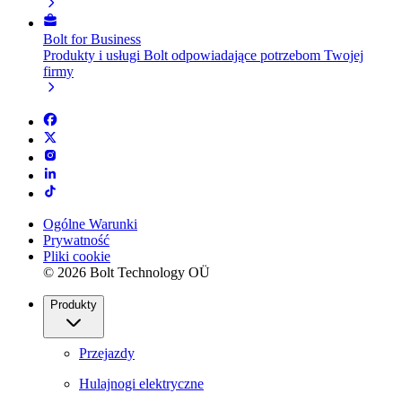
Bolt for Business
Produkty i usługi Bolt odpowiadające potrzebom Twojej
firmy
Ogólne Warunki
Prywatność
Pliki cookie
© 2026 Bolt Technology OÜ
Produkty
Przejazdy
Hulajnogi elektryczne