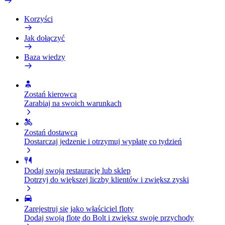
Korzyści
Jak dołączyć
Baza wiedzy
Zostań kierowcą
Zarabiaj na swoich warunkach
Zostań dostawcą
Dostarczaj jedzenie i otrzymuj wypłatę co tydzień
Dodaj swoją restaurację lub sklep
Dotrzyj do większej liczby klientów i zwiększ zyski
Zarejestruj się jako właściciel floty
Dodaj swoją flotę do Bolt i zwiększ swoje przychody