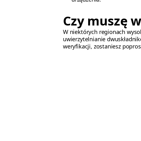
Czy muszę w
W niektórych regionach wysok
uwierzytelnianie dwuskładni
weryfikacji, zostaniesz popro