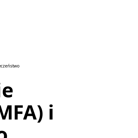
ieczeństwo
ie
MFA) i
o