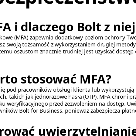
A i dlaczego Bolt z nie
nikowe (MFA) zapewnia dodatkowy poziom ochrony Two
sz swoją tożsamość z wykorzystaniem drugiej metody w
temu oszustom znacznie trudniej jest uzyskać dostęp 
rto stosować MFA?
ię pod pracowników obsługi klienta lub wykorzystują p
h, takich jak jednorazowe hasła (OTP). MFA chroni pr
 weryfikacyjnego przed zezwoleniem na dostęp. Uwie
wników Bolt for Business, ponieważ zabezpiecza płatno
urować uwierzytelniani