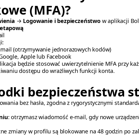
kowe (MFA)?
ienia
→
Logowanie i bezpieczeństwo
w aplikacji Bol
uetapową
il
i:
-mail (otrzymywanie jednorazowych kodów)
 Google, Apple lub Facebook
aplikacja będzie stosować uwierzytelnienie MFA przy 
iwaniu dostępu do wrażliwych funkcji konta.
rodki bezpieczeństwa st
gowania bez hasła, zgodna z rygorystycznymi standar
niu
: otrzymasz wiadomość e-mail, gdy nowe urządzeni
otne zmiany w profilu są blokowane na 48 godzin po 