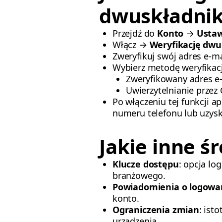
dwuskładni
Przejdź do
Konto
→
Ustaw
Włącz →
Weryfikację dw
Zweryfikuj swój adres e-ma
Wybierz metodę weryfikacj
Zweryfikowany adres e
Uwierzytelnianie przez
Po włączeniu tej funkcji 
numeru telefonu lub uzysk
Jakie inne ś
Klucze dostępu
: opcja lo
branżowego.
Powiadomienia o logowa
konto.
Ograniczenia zmian
: ist
urządzenia.