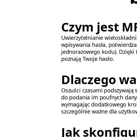
Czym jest MF
Uwierzytelnianie wieloskład
wpisywania hasła, potwierdza
jednorazowego kodu). Dzięki 
poznają Twoje hasło.
Dlaczego wa
Oszuści czasami podszywają s
do podania im poufnych danyc
wymagając dodatkowego kroku
szczególnie ważne dla użytko
Jak skonfig