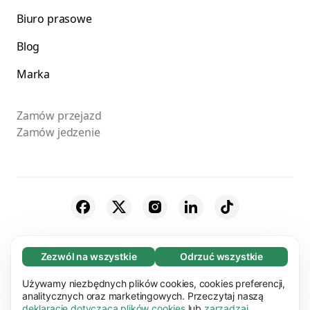
Biuro prasowe
Blog
Marka
Zamów przejazd
Zamów jedzenie
© 2026 Bolt Technology OÜ
Zezwól na wszystkie
Odrzuć wszystkie
Konieczne (65)
Dostawcy
Ogólne Warunki
Prywatność
Konieczne pliki cookie pomagają usprawnić
Używamy niezbędnych plików cookies, cookies preferencji,
Dowiedz się więcej
działanie naszej strony internetowej i jej
analitycznych oraz marketingowych. Przeczytaj naszą
Pliki cookie
Bezpieczeństwo
deklarację dotyczącą plików cookies
lub
zarządzaj
podstawowych funkcji np. nawigacji strony. Bez