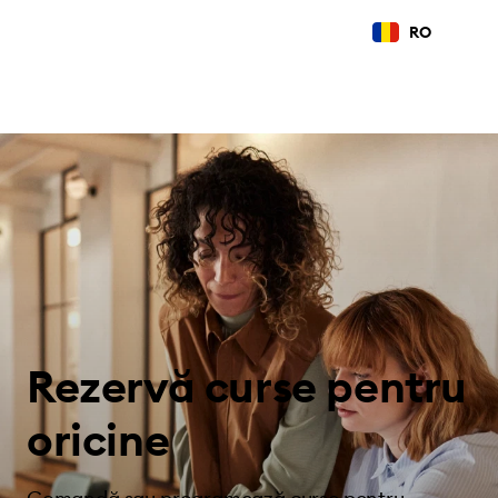
RO
Rezervă curse pentru
oricine