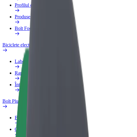
Profilul de Serviciu
Produse
Bolt Food for Business
Biciclete electrice
Laboratorul de siguranță
Raportează o problemă
Întrebări frecvente
Bolt Plus
Beneficii
Cum devii membru