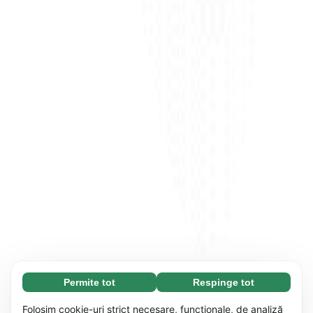
Permite tot
Respinge tot
Necesare (65)
Modulele cookie necesare contribuie la
Aflați mai multe
Folosim cookie-uri strict necesare, funcționale, de analiză