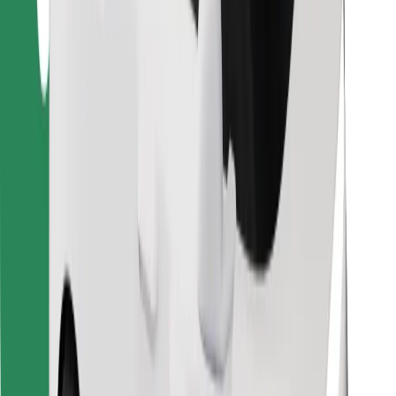
Găsește mâncarea preferată!
Descarcă aplicația Bolt Food