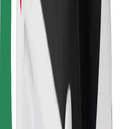
Pentru curieri
Bolt Food
Pentru proprietarii de flotă
Pentru restaurante
Bolt For Business
Altele
Furnizori
Termeni și Condiții
Cookie-uri
Securitate
Obține o cursă în câteva minute!
Descarcă aplicația Bolt