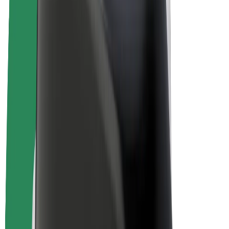
Biciclete electrice
Bolt Plus
Câștigă cu Bolt
Șoferi
Câștiguri șofer partener
Curieri
Câștiguri curier
Comercianți Bolt Food
Flote
Francize
Companie
Cariere