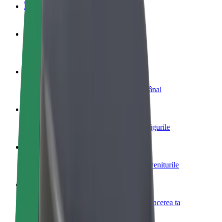
Întrebări frecvente
Devino șofer
Câștigă bani după propriile reguli
Devino curier
Livrează mâncare și câștigă bani săptămânal
Adaugă un restaurant sau un magazin
Obține mai mulți clienți și mărește-ți câștigurile
Înscrie-te ca administrator de flotă
Înregistrează-ți flota la Bolt și mărește-ți veniturile
Bolt for Business
Produse și servicii Bolt adaptate pentru afacerea ta