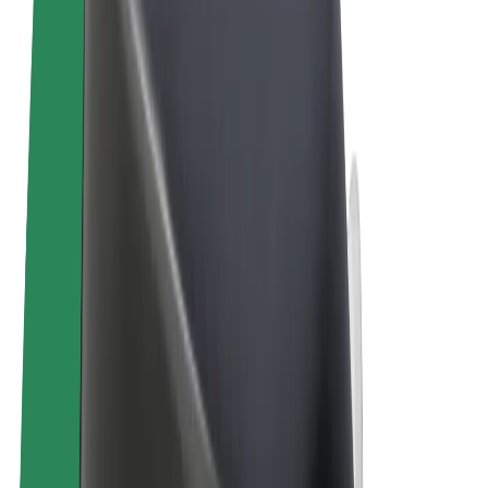
Termeni și Condiții
Confidențialitate
Cookie-uri
© 2026 Bolt Technology OÜ
Produse
Curse
Trotinete
Bolt Market
Bolt Food
Bolt Drive
Bolt for Business