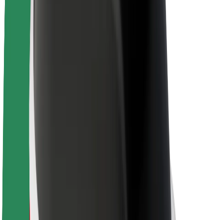
Despre Bolt
Sustenabilitatea la Bolt
Proiectul Zero
Blog
Centrul de presă
Manual de brand
Misiune
Relații cu investitorii
Conducere
Brand
Presă
Fondul Urban
Siguranță