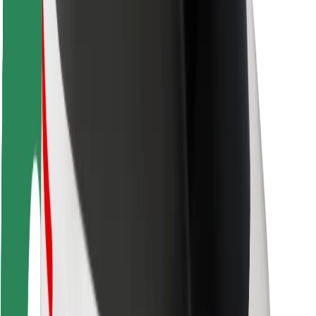
Siguranță pentru pasageri
Siguranță pentru șoferi
Siguranță pe trotinete
Laboratorul de siguranță
Orașe
Locații
Soluții pentru orașe
Aeroporturi
Stații de încărcare Bolt
Serviciul de relații clienți
Pentru pasageri
Pentru șoferi