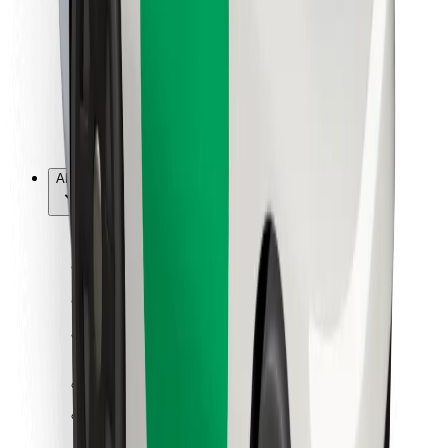
Pentru curieri
Bolt Food
Pentru proprietarii de flotă
Pentru restaurante
Bolt For Business
Altele
Furnizori
Termeni și Condiții
Cookie-uri
Securitate
Obține o cursă în câteva minute!
Descarcă aplicația Bolt