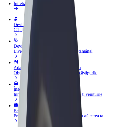
Întrebări frecvente
Devino șofer
Câștigă bani după propriile reguli
Devino curier
Livrează mâncare și câștigă bani săptămânal
Adaugă un restaurant sau un magazin
Obține mai mulți clienți și mărește-ți câștigurile
Înscrie-te ca administrator de flotă
Înregistrează-ți flota la Bolt și mărește-ți veniturile
Bolt for Business
Produse și servicii Bolt adaptate pentru afacerea ta