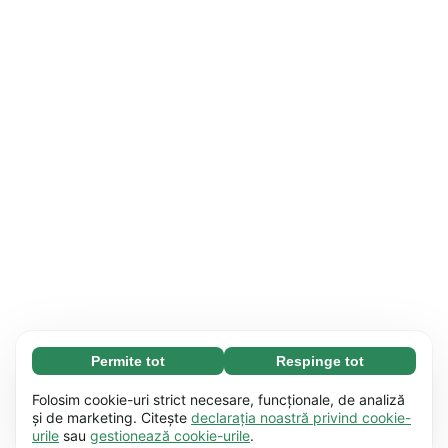
Permite tot
Respinge tot
Necesare (65)
Modulele cookie necesare contribuie la
Aflați mai multe
Folosim cookie-uri strict necesare, funcționale, de analiză
funcționalitatea site-ului nostru, permițând
și de marketing. Citește
declarația noastră privind cookie-
urile
sau
gestionează cookie-urile
.
desfășurarea unor procese de bază, cum ar fi