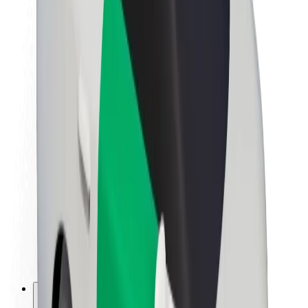
Despre Bolt
Sustenabilitatea la Bolt
Proiectul Zero
Blog
Centrul de presă
Manual de brand
Misiune
Relații cu investitorii
Conducere
Brand
Presă
Fondul Urban
Siguranță