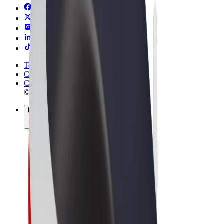
Termeni și Condiții
Confidențialitate
Cookie-uri
© 2026 Bolt Technology OÜ
Produse
Curse
Trotinete
Bolt Market
Bolt Food
Bolt Drive
Bolt for Business