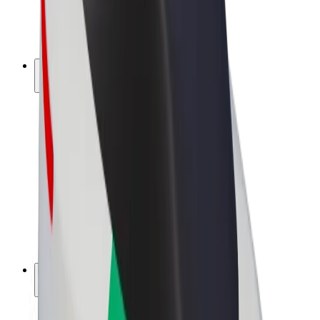
Biciclete electrice
Bolt Plus
Câștigă cu Bolt
Șoferi
Câștiguri șofer partener
Curieri
Câștiguri curier
Comercianți Bolt Food
Flote
Francize
Companie
Cariere