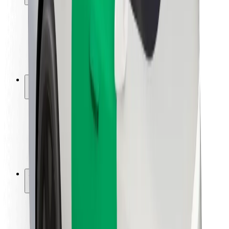
Siguranță pentru pasageri
Siguranță pentru șoferi
Siguranță pe trotinete
Laboratorul de siguranță
Orașe
Locații
Soluții pentru orașe
Aeroporturi
Stații de încărcare Bolt
Serviciul de relații clienți
Pentru pasageri
Pentru șoferi