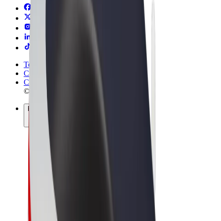
Termeni și Condiții
Confidențialitate
Cookie-uri
© 2026 Bolt Technology OÜ
Produse
Curse
Trotinete
Bolt Market
Bolt Food
Bolt Drive
Bolt for Business