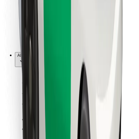
Pentru curieri
Bolt Food
Pentru proprietarii de flotă
Pentru restaurante
Bolt For Business
Altele
Furnizori
Termeni și Condiții
Cookie-uri
Securitate
Obține o cursă în câteva minute!
Descarcă aplicația Bolt