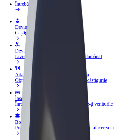
Întrebări frecvente
Devino șofer
Câștigă bani după propriile reguli
Devino curier
Livrează mâncare și câștigă bani săptămânal
Adaugă un restaurant sau un magazin
Obține mai mulți clienți și mărește-ți câștigurile
Înscrie-te ca administrator de flotă
Înregistrează-ți flota la Bolt și mărește-ți veniturile
Bolt for Business
Produse și servicii Bolt adaptate pentru afacerea ta