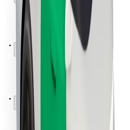
Siguranță pentru pasageri
Siguranță pentru șoferi
Siguranță pe trotinete
Laboratorul de siguranță
Orașe
Locații
Soluții pentru orașe
Aeroporturi
Stații de încărcare Bolt
Serviciul de relații clienți
Pentru pasageri
Pentru șoferi