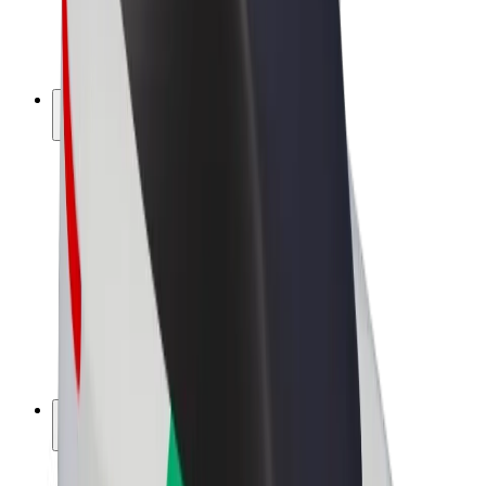
Biciclete electrice
Bolt Plus
Câștigă cu Bolt
Șoferi
Câștiguri șofer partener
Curieri
Câștiguri curier
Comercianți Bolt Food
Flote
Francize
Companie
Cariere