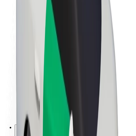
Despre Bolt
Sustenabilitatea la Bolt
Proiectul Zero
Blog
Centrul de presă
Manual de brand
Misiune
Relații cu investitorii
Conducere
Brand
Presă
Fondul Urban
Siguranță