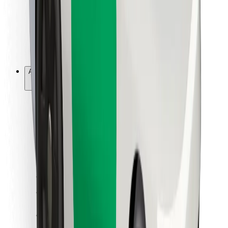
Bolt Food
Pentru proprietarii de flotă
Pentru restaurante
Bolt For Business
Altele
Furnizori
Termeni și Condiții
Cookie-uri
Securitate
Obține o cursă în câteva minute!
Descarcă aplicația Bolt
Găsește mâncarea preferată!