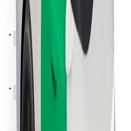
Siguranță pentru șoferi
Siguranță pe trotinete
Laboratorul de siguranță
Orașe
Locații
Soluții pentru orașe
Aeroporturi
Stații de încărcare Bolt
Serviciul de relații clienți
Pentru pasageri
Pentru șoferi
Pentru curieri