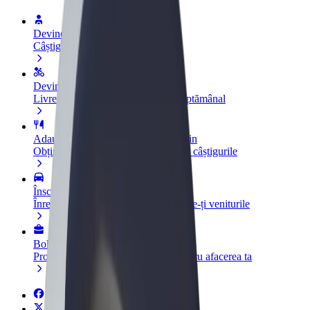
Devino șofer
Câștigă bani după propriile reguli
Devino curier
Livrează mâncare și câștigă bani săptămânal
Adaugă un restaurant sau un magazin
Obține mai mulți clienți și mărește-ți câștigurile
Înscrie-te ca administrator de flotă
Înregistrează-ți flota la Bolt și mărește-ți veniturile
Bolt for Business
Produse și servicii Bolt adaptate pentru afacerea ta