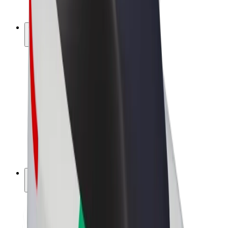
Bolt Plus
Câștigă cu Bolt
Șoferi
Câștiguri șofer partener
Curieri
Câștiguri curier
Comercianți Bolt Food
Flote
Francize
Companie
Cariere
Despre Bolt