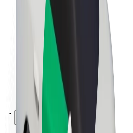
Sustenabilitatea la Bolt
Proiectul Zero
Blog
Centrul de presă
Manual de brand
Misiune
Relații cu investitorii
Conducere
Brand
Presă
Fondul Urban
Siguranță
Siguranță pentru pasageri