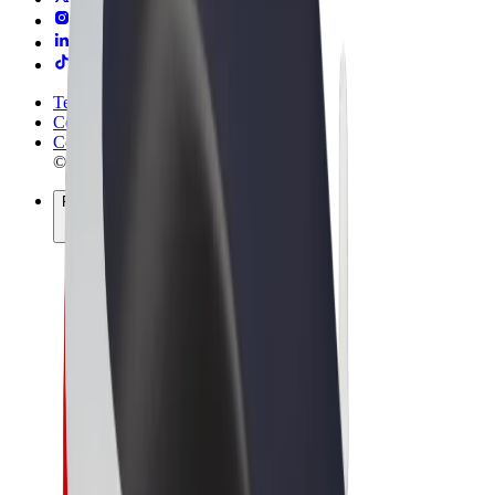
Termeni și Condiții
Confidențialitate
Cookie-uri
© 2026 Bolt Technology OÜ
Produse
Curse
Trotinete
Bolt Market
Bolt Food
Bolt Drive
Bolt for Business
Biciclete electrice