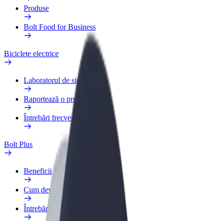
Produse
Bolt Food for Business
Biciclete electrice
Laboratorul de siguranță
Raportează o problemă
Întrebări frecvente
Bolt Plus
Beneficii
Cum devii membru
Întrebări frecvente