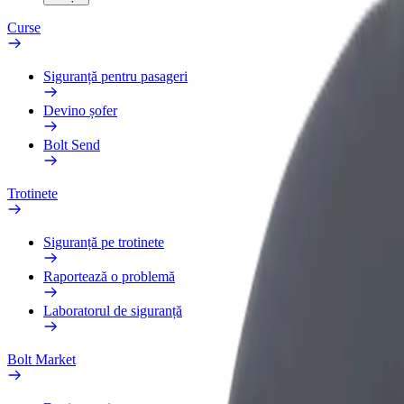
Curse
Siguranță pentru pasageri
Devino șofer
Bolt Send
Trotinete
Siguranță pe trotinete
Raportează o problemă
Laboratorul de siguranță
Bolt Market