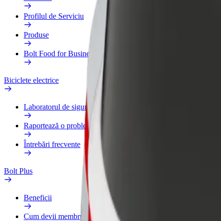
Profilul de Serviciu
Produse
Bolt Food for Business
Biciclete electrice
Laboratorul de siguranță
Raportează o problemă
Întrebări frecvente
Bolt Plus
Beneficii
Cum devii membru