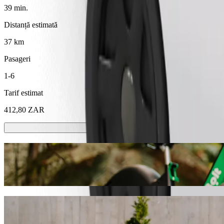
39 min.
Distanță estimată
37 km
Pasageri
1-6
Tarif estimat
412,80 ZAR
Trotinete sau biciclete electrice
Deplasează-te prin Emalahleni cu trotineta sau bicicleta electrică
Descarcă aplicația Bolt
Mergi de la Mhluzi Mall la Witbank Long Di
Îți recomandăm să alegi serviciul Bolt ride-hailing dacă ești în căuta