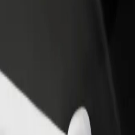
augă un restaurant sau un
Înscrie-te ca administrator de flotă
gazin
Înregistrează-ți flota la Bolt și măreșt
ține mai mulți clienți și mărește-ți
ți veniturile
știgurile
stance Taxi Association
Distance Taxi Association? Explorează serviciile noastre și găsește-l pe
Descarcă Bolt Food