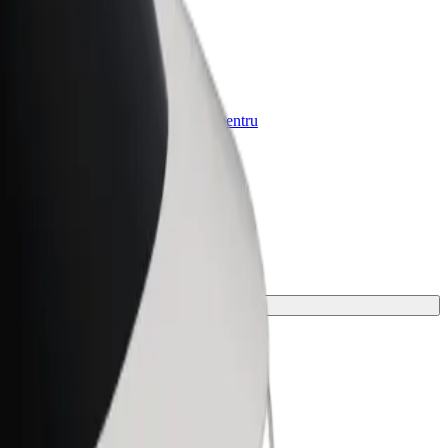
Bolt for Business
e-
Produse și servicii Bolt adaptate pentru
afacerea ta
 cel perfect pentru cursa ta.