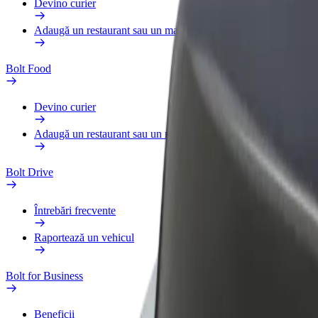
Devino curier
Adaugă un restaurant sau un magazin
Bolt Food
Devino curier
Adaugă un restaurant sau un magazin
Bolt Drive
Întrebări frecvente
Raportează un vehicul
Bolt for Business
Beneficii