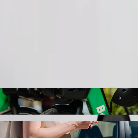
Cere cursa
stance Taxi Association cu serviciul de rid
rea celei mai avantajoase curse spre Witbank Long Distance Taxi Associa