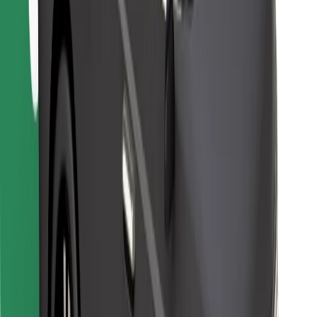
Găsește mâncarea preferată!
Descarcă aplicația Bolt Food