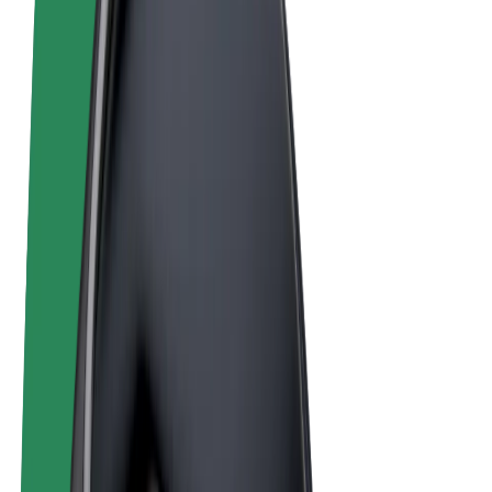
Termeni și Condiții
Confidențialitate
Cookie-uri
© 2026 Bolt Technology OÜ
Produse
Curse
Trotinete
Bolt Market
Bolt Food
Bolt Drive
Bolt for Business