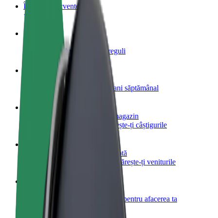
Întrebări frecvente
Devino șofer
Câștigă bani după propriile reguli
Devino curier
Livrează mâncare și câștigă bani săptămânal
Adaugă un restaurant sau un magazin
Obține mai mulți clienți și mărește-ți câștigurile
Înscrie-te ca administrator de flotă
Înregistrează-ți flota la Bolt și mărește-ți veniturile
Bolt for Business
Produse și servicii Bolt adaptate pentru afacerea ta