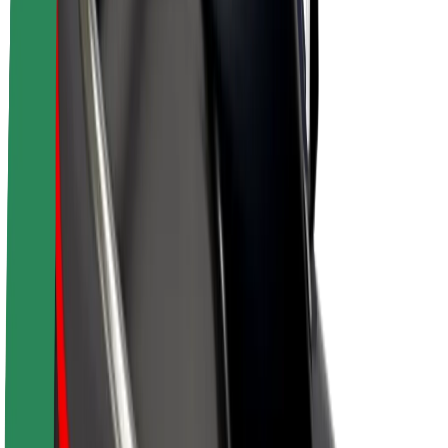
Despre Bolt
Sustenabilitatea la Bolt
Proiectul Zero
Blog
Centrul de presă
Manual de brand
Misiune
Relații cu investitorii
Conducere
Brand
Presă
Fondul Urban
Siguranță