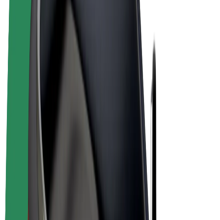
Biciclete electrice
Bolt Plus
Câștigă cu Bolt
Șoferi
Câștiguri șofer partener
Curieri
Câștiguri curier
Comercianți Bolt Food
Flote
Francize
Companie
Cariere