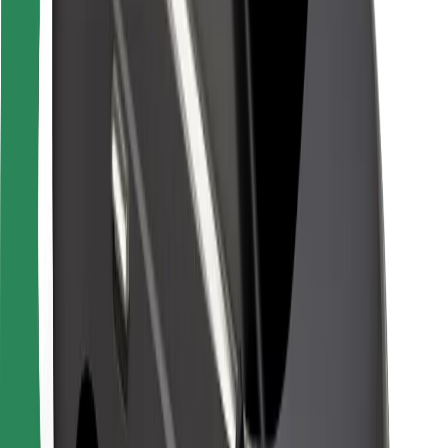
Pentru curieri
Bolt Food
Pentru proprietarii de flotă
Pentru restaurante
Bolt For Business
Altele
Furnizori
Termeni și Condiții
Cookie-uri
Securitate
Obține o cursă în câteva minute!
Descarcă aplicația Bolt