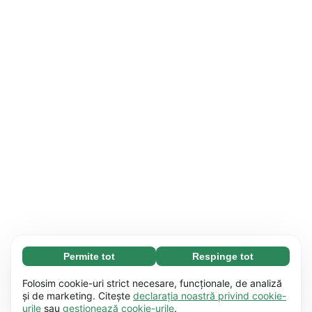
Permite tot
Respinge tot
Necesare (65)
Modulele cookie necesare contribuie la
Aflați mai multe
Folosim cookie-uri strict necesare, funcționale, de analiză
funcționalitatea site-ului nostru, permițând
și de marketing. Citește
declarația noastră privind cookie-
urile
sau
gestionează cookie-urile
.
desfășurarea unor procese de bază, cum ar fi