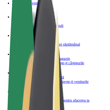
Întrebări frecvente
Devino șofer
Câștigă bani după propriile reguli
Devino curier
Livrează mâncare și câștigă bani săptămânal
Adaugă un restaurant sau un magazin
Obține mai mulți clienți și mărește-ți câștigurile
Înscrie-te ca administrator de flotă
Înregistrează-ți flota la Bolt și mărește-ți veniturile
Bolt for Business
Produse și servicii Bolt adaptate pentru afacerea ta