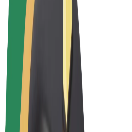
Termeni și Condiții
Confidențialitate
Cookie-uri
© 2026 Bolt Technology OÜ
Produse
Curse
Trotinete
Bolt Market
Bolt Food
Bolt Drive
Bolt for Business