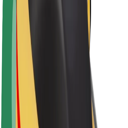
Despre Bolt
Sustenabilitatea la Bolt
Proiectul Zero
Blog
Centrul de presă
Manual de brand
Misiune
Relații cu investitorii
Conducere
Brand
Presă
Fondul Urban
Siguranță