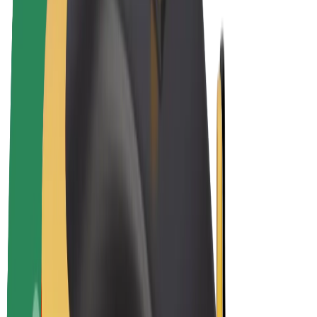
Biciclete electrice
Bolt Plus
Câștigă cu Bolt
Șoferi
Câștiguri șofer partener
Curieri
Câștiguri curier
Comercianți Bolt Food
Flote
Francize
Companie
Cariere