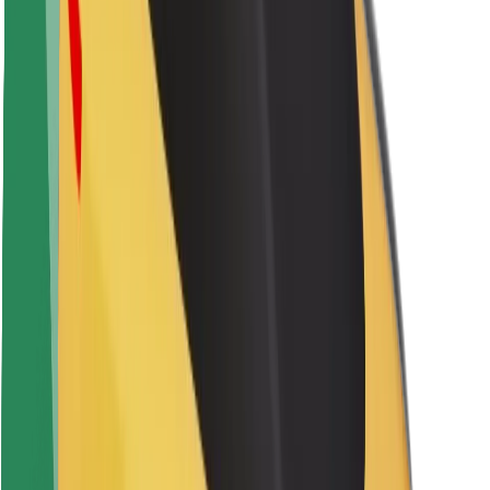
Siguranță pentru pasageri
Siguranță pentru șoferi
Siguranță pe trotinete
Laboratorul de siguranță
Orașe
Locații
Soluții pentru orașe
Aeroporturi
Stații de încărcare Bolt
Serviciul de relații clienți
Pentru pasageri
Pentru șoferi