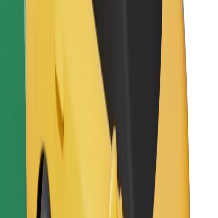
Pentru curieri
Bolt Food
Pentru proprietarii de flotă
Pentru restaurante
Bolt For Business
Altele
Furnizori
Termeni și Condiții
Cookie-uri
Securitate
Obține o cursă în câteva minute!
Descarcă aplicația Bolt