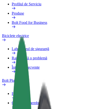
Profilul de Serviciu
Produse
Bolt Food for Business
Biciclete electrice
Laboratorul de siguranță
Raportează o problemă
Întrebări frecvente
Bolt Plus
Beneficii
Cum devii membru