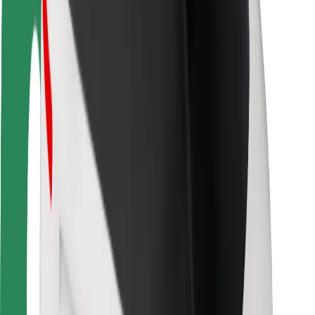
Siguranță pentru pasageri
Siguranță pentru șoferi
Siguranță pe trotinete
Laboratorul de siguranță
Orașe
Locații
Soluții pentru orașe
Aeroporturi
Stații de încărcare Bolt
Serviciul de relații clienți
Pentru pasageri
Pentru șoferi