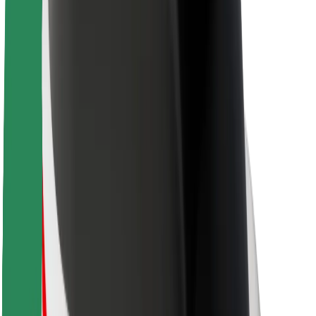
Despre Bolt
Sustenabilitatea la Bolt
Proiectul Zero
Blog
Centrul de presă
Manual de brand
Misiune
Relații cu investitorii
Conducere
Brand
Presă
Fondul Urban
Siguranță