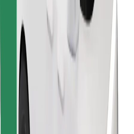
Găsește mâncarea preferată!
Descarcă aplicația Bolt Food