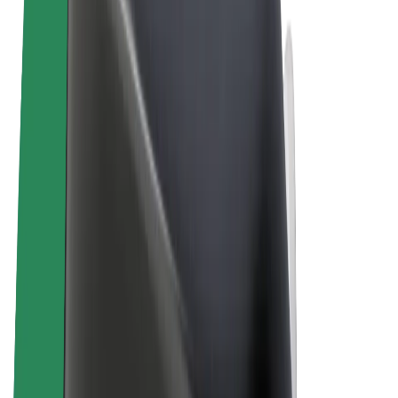
Termeni și Condiții
Confidențialitate
Cookie-uri
© 2026 Bolt Technology OÜ
Produse
Curse
Trotinete
Bolt Market
Bolt Food
Bolt Drive
Bolt for Business