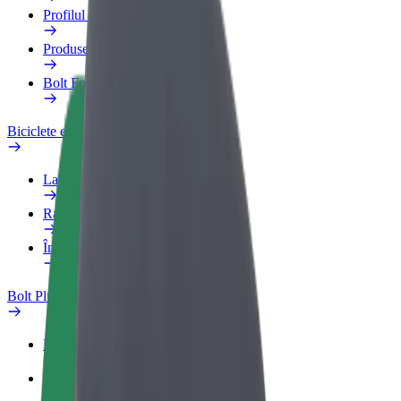
Profilul de Serviciu
Produse
Bolt Food for Business
Biciclete electrice
Laboratorul de siguranță
Raportează o problemă
Întrebări frecvente
Bolt Plus
Beneficii
Cum devii membru