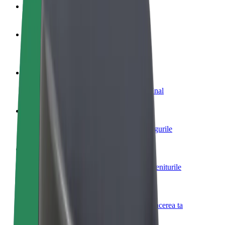
Întrebări frecvente
Devino șofer
Câștigă bani după propriile reguli
Devino curier
Livrează mâncare și câștigă bani săptămânal
Adaugă un restaurant sau un magazin
Obține mai mulți clienți și mărește-ți câștigurile
Înscrie-te ca administrator de flotă
Înregistrează-ți flota la Bolt și mărește-ți veniturile
Bolt for Business
Produse și servicii Bolt adaptate pentru afacerea ta