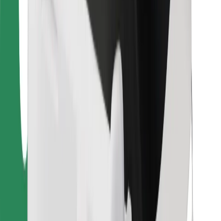
Pentru curieri
Bolt Food
Pentru proprietarii de flotă
Pentru restaurante
Bolt For Business
Altele
Furnizori
Termeni și Condiții
Cookie-uri
Securitate
Obține o cursă în câteva minute!
Descarcă aplicația Bolt