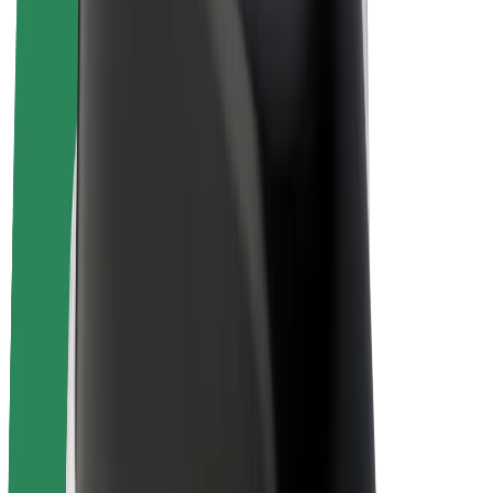
Biciclete electrice
Bolt Plus
Câștigă cu Bolt
Șoferi
Câștiguri șofer partener
Curieri
Câștiguri curier
Comercianți Bolt Food
Flote
Francize
Companie
Cariere