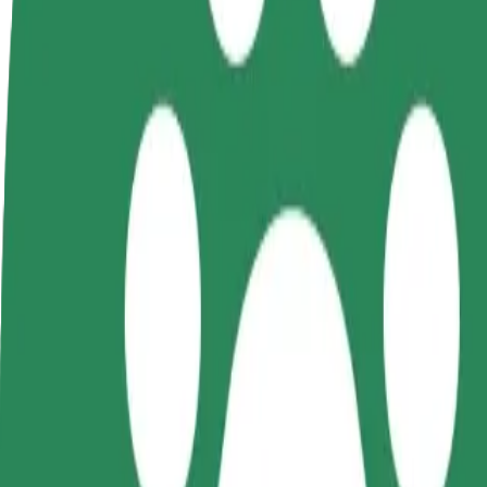
Întrebări frecvente
Devino șofer
Devino curier
Ad
Câștigă bani după
Livrează mâncare și câștigă bani
ma
propriile reguli
săptămânal
Ob
câ
Cum să ajungi de la Geneva Night Club la Narva ra
Cauți cel mai bun mod de deplasare de la Geneva Night Club la Narva r
De la
Geneva Night Club
Către
Narva raudteejaam
Confort și comoditate la câteva clicuri distanță!
Bolt