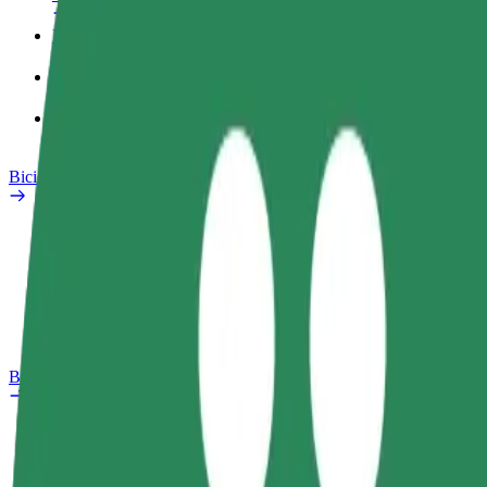
Profilul de Serviciu
Produse
Bolt Food for Business
Biciclete electrice
Laboratorul de siguranță
Raportează o problemă
Întrebări frecvente
Bolt Plus
Beneficii
Cum devii membru