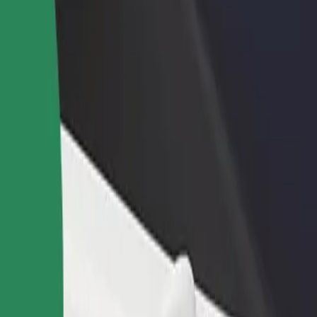
augă un restaurant sau un
Înscrie-te ca administrator de flotă
gazin
Înregistrează-ți flota la Bolt și măreșt
ține mai mulți clienți și mărește-ți
ți veniturile
știgurile
udteejaam
audteejaam? Explorează serviciile noastre și găsește-l pe cel perfect pe
Descarcă Bolt Food