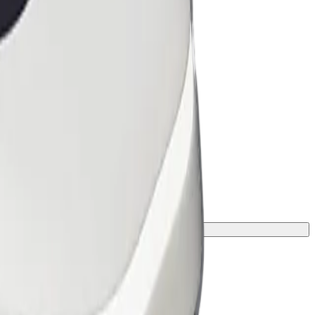
ele exacte de vârstă, greutate și înălțime.