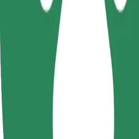
Curse de încredere cu mașini standard de dimensiuni medii.
Timp de deplasare estimat
6 min.
Distanță estimată
2,8 km
Pasageri
1-4
Tarif estimat
4,20 EUR
Scaun pentru copil
Un scaun auto cu hamuri asigură o cursă sigură pentru copiii cu vârste 
Timp de deplasare estimat