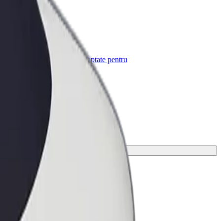
Bolt for Business
e-
Produse și servicii Bolt adaptate pentru
afacerea ta
ntru cursa ta.