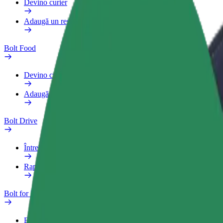
Devino curier
Adaugă un restaurant sau un magazin
Bolt Food
Devino curier
Adaugă un restaurant sau un magazin
Bolt Drive
Întrebări frecvente
Raportează un vehicul
Bolt for Business
Beneficii