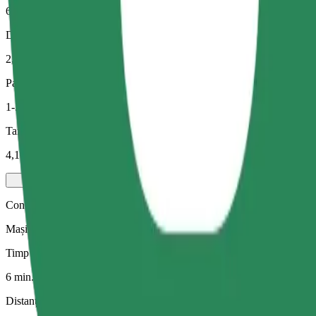
6 min.
Distanță estimată
2,8 km
Pasageri
1-3
Tarif estimat
4,10 EUR
Confort
Mașini mai mari, cu extra spațiu pentru picioare și depozitare
Timp de deplasare estimat
6 min.
Distanță estimată