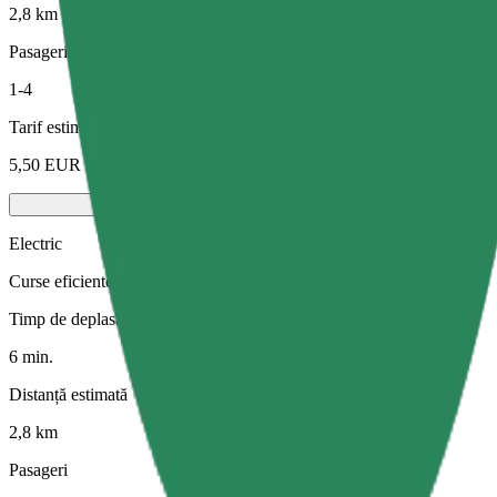
2,8 km
Pasageri
1-4
Tarif estimat
5,50 EUR
Electric
Curse eficiente cu vehicule complet electrice
Timp de deplasare estimat
6 min.
Distanță estimată
2,8 km
Pasageri