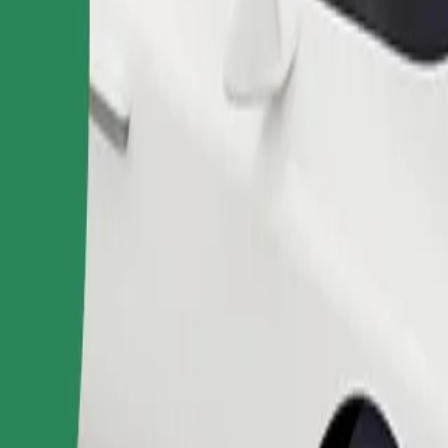
Cere cursa
între 2 și 6 ani (aproximativ 10–30 kg). Contactează șoferul pentru limit