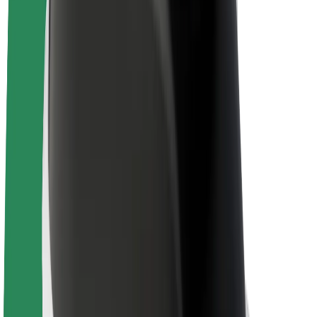
Biciclete electrice
Bolt Plus
Câștigă cu Bolt
Șoferi
Câștiguri șofer partener
Curieri
Câștiguri curier
Comercianți Bolt Food
Flote
Francize
Companie
Cariere