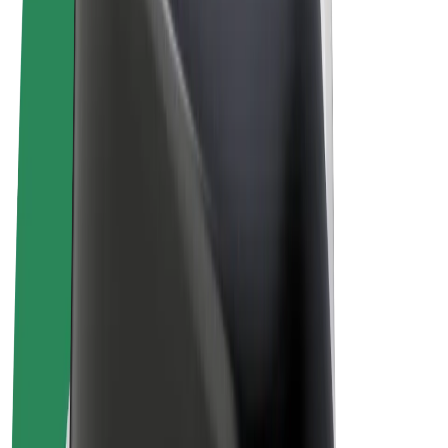
Termeni și Condiții
Confidențialitate
Cookie-uri
© 2026 Bolt Technology OÜ
Produse
Curse
Trotinete
Bolt Market
Bolt Food
Bolt Drive
Bolt for Business