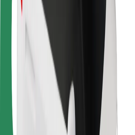
Siguranță pentru pasageri
Siguranță pentru șoferi
Siguranță pe trotinete
Laboratorul de siguranță
Orașe
Locații
Soluții pentru orașe
Aeroporturi
Stații de încărcare Bolt
Serviciul de relații clienți
Pentru pasageri
Pentru șoferi