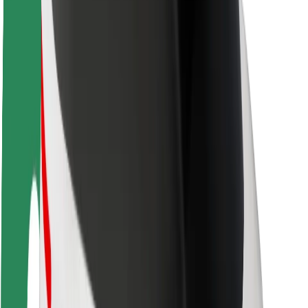
Despre Bolt
Sustenabilitatea la Bolt
Proiectul Zero
Blog
Centrul de presă
Manual de brand
Misiune
Relații cu investitorii
Conducere
Brand
Presă
Fondul Urban
Siguranță