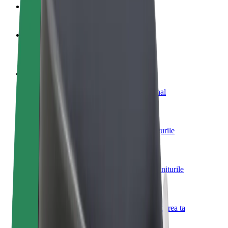
Întrebări frecvente
Devino șofer
Câștigă bani după propriile reguli
Devino curier
Livrează mâncare și câștigă bani săptămânal
Adaugă un restaurant sau un magazin
Obține mai mulți clienți și mărește-ți câștigurile
Înscrie-te ca administrator de flotă
Înregistrează-ți flota la Bolt și mărește-ți veniturile
Bolt for Business
Produse și servicii Bolt adaptate pentru afacerea ta