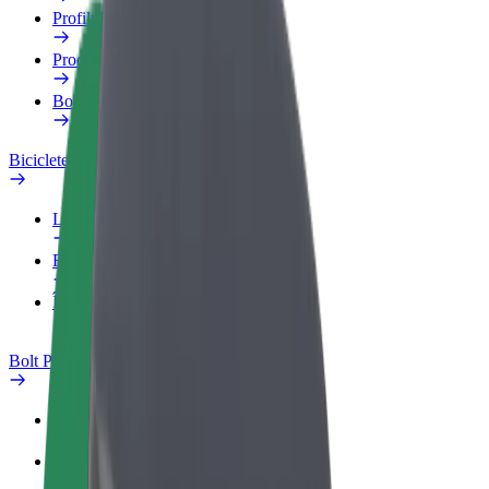
Profilul de Serviciu
Produse
Bolt Food for Business
Biciclete electrice
Laboratorul de siguranță
Raportează o problemă
Întrebări frecvente
Bolt Plus
Beneficii
Cum devii membru