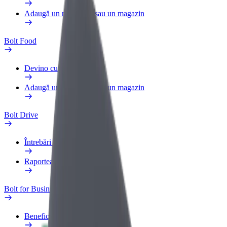
Adaugă un restaurant sau un magazin
Bolt Food
Devino curier
Adaugă un restaurant sau un magazin
Bolt Drive
Întrebări frecvente
Raportează un vehicul
Bolt for Business
Beneficii