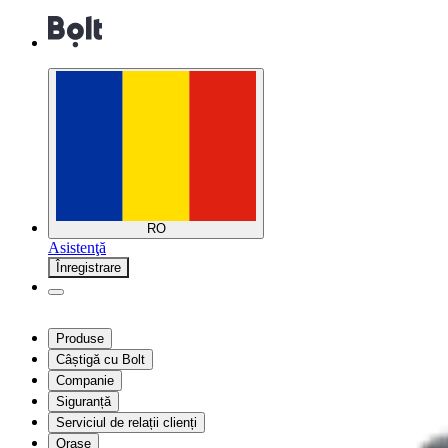
RO
Asistenţă
Înregistrare
Produse
Câștigă cu Bolt
Companie
Siguranță
Serviciul de relații clienți
Orașe