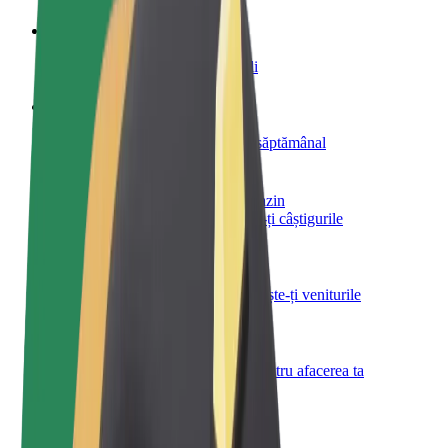
Devino șofer
Câștigă bani după propriile reguli
Devino curier
Livrează mâncare și câștigă bani săptămânal
Adaugă un restaurant sau un magazin
Obține mai mulți clienți și mărește-ți câștigurile
Înscrie-te ca administrator de flotă
Înregistrează-ți flota la Bolt și mărește-ți veniturile
Bolt for Business
Produse și servicii Bolt adaptate pentru afacerea ta