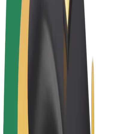
Termeni și Condiții
Confidențialitate
Cookie-uri
© 2026 Bolt Technology OÜ
Produse
Curse
Trotinete
Bolt Market
Bolt Food
Bolt Drive
Bolt for Business
Biciclete electrice