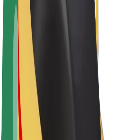
Bolt Plus
Câștigă cu Bolt
Șoferi
Câștiguri șofer partener
Curieri
Câștiguri curier
Comercianți Bolt Food
Flote
Francize
Companie
Cariere
Despre Bolt