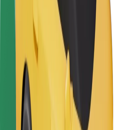
Siguranță pentru șoferi
Siguranță pe trotinete
Laboratorul de siguranță
Orașe
Locații
Soluții pentru orașe
Aeroporturi
Stații de încărcare Bolt
Serviciul de relații clienți
Pentru pasageri
Pentru șoferi
Pentru curieri