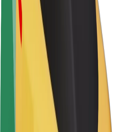
Sustenabilitatea la Bolt
Proiectul Zero
Blog
Centrul de presă
Manual de brand
Misiune
Relații cu investitorii
Conducere
Brand
Presă
Fondul Urban
Siguranță
Siguranță pentru pasageri