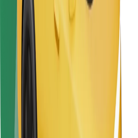
Bolt Food
Pentru proprietarii de flotă
Pentru restaurante
Bolt For Business
Altele
Furnizori
Termeni și Condiții
Cookie-uri
Securitate
Obține o cursă în câteva minute!
Descarcă aplicația Bolt
Găsește mâncarea preferată!