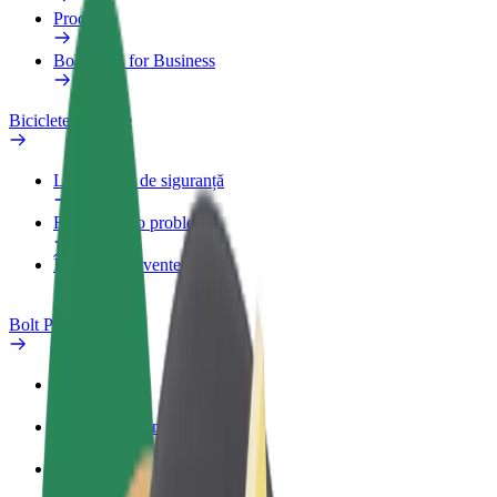
Produse
Bolt Food for Business
Biciclete electrice
Laboratorul de siguranță
Raportează o problemă
Întrebări frecvente
Bolt Plus
Beneficii
Cum devii membru
Întrebări frecvente