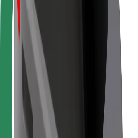
Pentru curieri
Bolt Food
Pentru proprietarii de flotă
Pentru restaurante
Bolt For Business
Altele
Furnizori
Termeni și Condiții
Cookie-uri
Securitate
Obține o cursă în câteva minute!
Descarcă aplicația Bolt