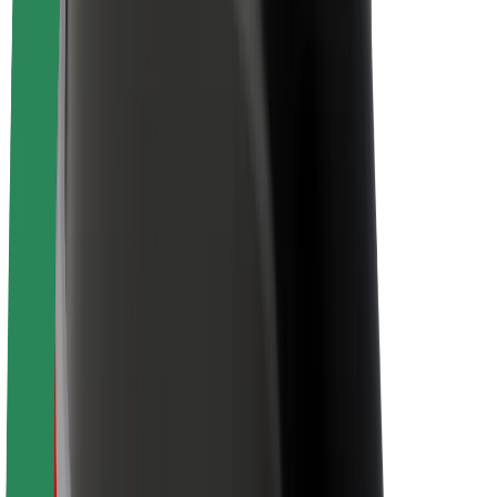
Despre Bolt
Sustenabilitatea la Bolt
Proiectul Zero
Blog
Centrul de presă
Manual de brand
Misiune
Relații cu investitorii
Conducere
Brand
Presă
Fondul Urban
Siguranță