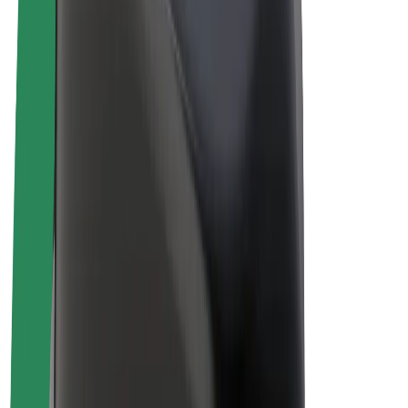
Biciclete electrice
Bolt Plus
Câștigă cu Bolt
Șoferi
Câștiguri șofer partener
Curieri
Câștiguri curier
Comercianți Bolt Food
Flote
Francize
Companie
Cariere