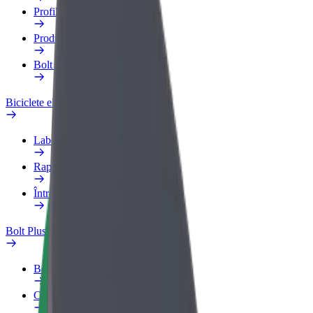
Profilul de Serviciu
Produse
Bolt Food for Business
Biciclete electrice
Laboratorul de siguranță
Raportează o problemă
Întrebări frecvente
Bolt Plus
Beneficii
Cum devii membru