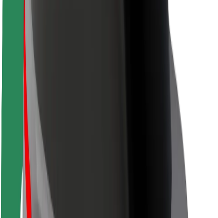
Siguranță pentru pasageri
Siguranță pentru șoferi
Siguranță pe trotinete
Laboratorul de siguranță
Orașe
Locații
Soluții pentru orașe
Aeroporturi
Stații de încărcare Bolt
Serviciul de relații clienți
Pentru pasageri
Pentru șoferi