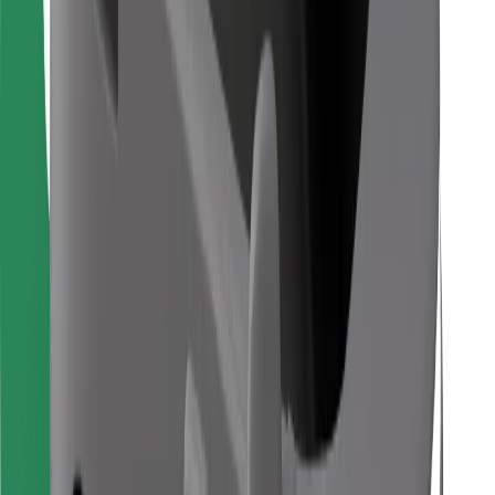
Găsește mâncarea preferată!
Descarcă aplicația Bolt Food