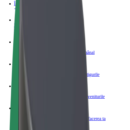
Întrebări frecvente
Devino șofer
Câștigă bani după propriile reguli
Devino curier
Livrează mâncare și câștigă bani săptămânal
Adaugă un restaurant sau un magazin
Obține mai mulți clienți și mărește-ți câștigurile
Înscrie-te ca administrator de flotă
Înregistrează-ți flota la Bolt și mărește-ți veniturile
Bolt for Business
Produse și servicii Bolt adaptate pentru afacerea ta