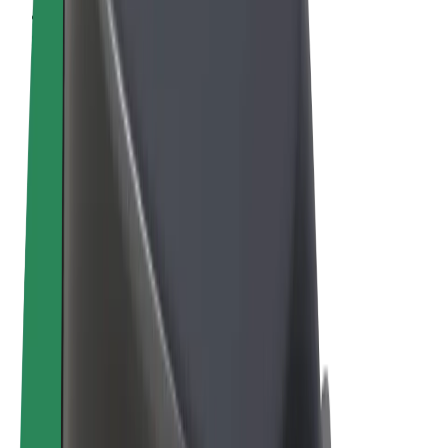
Termeni și Condiții
Confidențialitate
Cookie-uri
© 2026 Bolt Technology OÜ
Produse
Curse
Trotinete
Bolt Market
Bolt Food
Bolt Drive
Bolt for Business