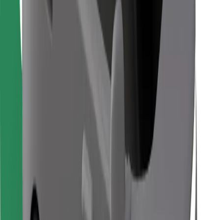
Găsește mâncarea preferată!
Descarcă aplicația Bolt Food