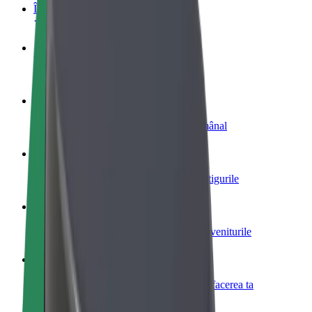
Întrebări frecvente
Devino șofer
Câștigă bani după propriile reguli
Devino curier
Livrează mâncare și câștigă bani săptămânal
Adaugă un restaurant sau un magazin
Obține mai mulți clienți și mărește-ți câștigurile
Înscrie-te ca administrator de flotă
Înregistrează-ți flota la Bolt și mărește-ți veniturile
Bolt for Business
Produse și servicii Bolt adaptate pentru afacerea ta