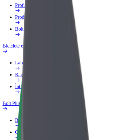
Profilul de Serviciu
Produse
Bolt Food for Business
Biciclete electrice
Laboratorul de siguranță
Raportează o problemă
Întrebări frecvente
Bolt Plus
Beneficii
Cum devii membru