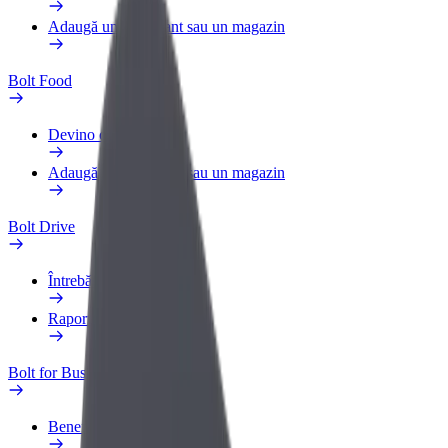
Adaugă un restaurant sau un magazin
Bolt Food
Devino curier
Adaugă un restaurant sau un magazin
Bolt Drive
Întrebări frecvente
Raportează un vehicul
Bolt for Business
Beneficii