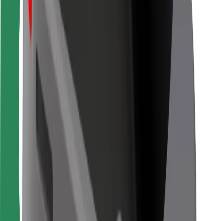
Pentru curieri
Bolt Food
Pentru proprietarii de flotă
Pentru restaurante
Bolt For Business
Altele
Furnizori
Termeni și Condiții
Cookie-uri
Securitate
Obține o cursă în câteva minute!
Descarcă aplicația Bolt