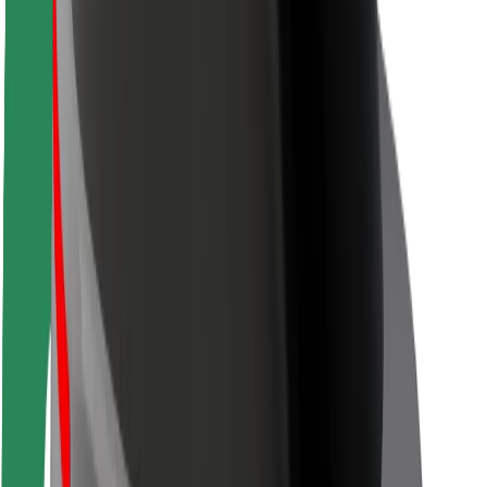
Siguranță pentru pasageri
Siguranță pentru șoferi
Siguranță pe trotinete
Laboratorul de siguranță
Orașe
Locații
Soluții pentru orașe
Aeroporturi
Stații de încărcare Bolt
Serviciul de relații clienți
Pentru pasageri
Pentru șoferi