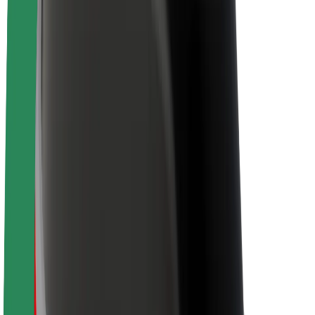
Despre Bolt
Sustenabilitatea la Bolt
Proiectul Zero
Blog
Centrul de presă
Manual de brand
Misiune
Relații cu investitorii
Conducere
Brand
Presă
Fondul Urban
Siguranță