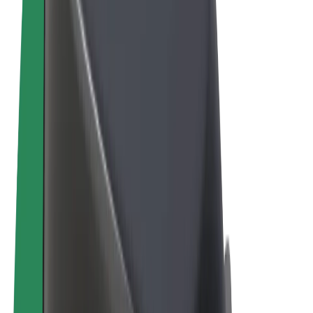
Termeni și Condiții
Confidențialitate
Cookie-uri
© 2026 Bolt Technology OÜ
Produse
Curse
Trotinete
Bolt Market
Bolt Food
Bolt Drive
Bolt for Business