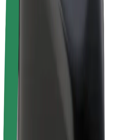
Biciclete electrice
Bolt Plus
Câștigă cu Bolt
Șoferi
Câștiguri șofer partener
Curieri
Câștiguri curier
Comercianți Bolt Food
Flote
Francize
Companie
Cariere