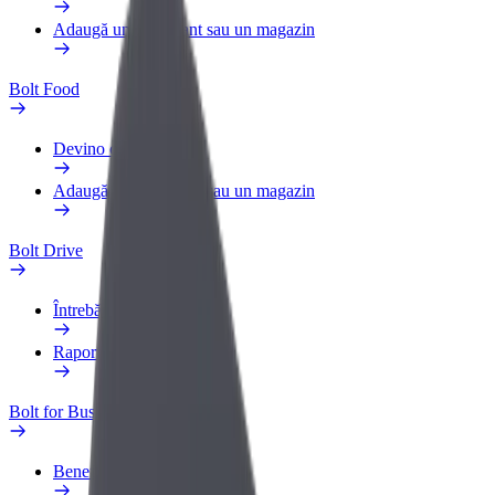
Adaugă un restaurant sau un magazin
Bolt Food
Devino curier
Adaugă un restaurant sau un magazin
Bolt Drive
Întrebări frecvente
Raportează un vehicul
Bolt for Business
Beneficii