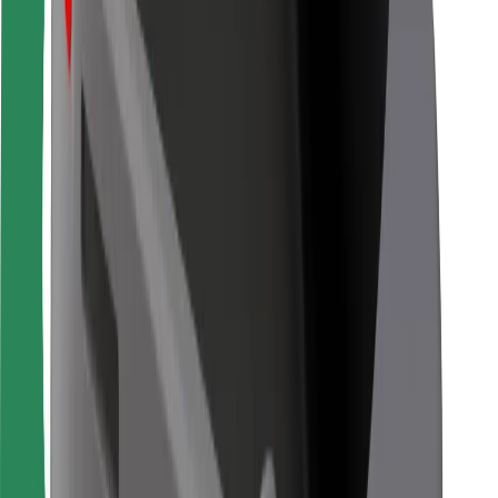
Pentru curieri
Bolt Food
Pentru proprietarii de flotă
Pentru restaurante
Bolt For Business
Altele
Furnizori
Termeni și Condiții
Cookie-uri
Securitate
Obține o cursă în câteva minute!
Descarcă aplicația Bolt