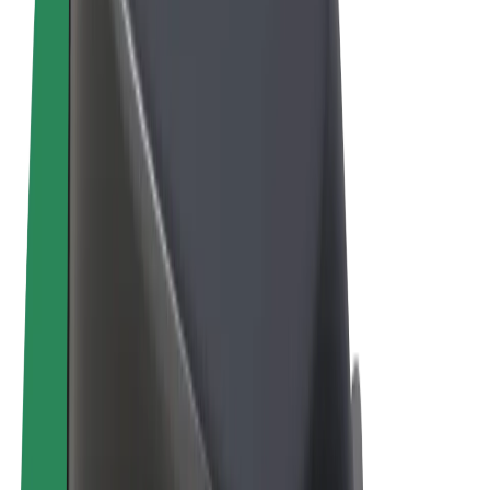
Termeni și Condiții
Confidențialitate
Cookie-uri
© 2026 Bolt Technology OÜ
Produse
Curse
Trotinete
Bolt Market
Bolt Food
Bolt Drive
Bolt for Business