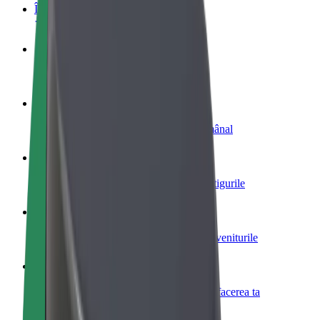
Întrebări frecvente
Devino șofer
Câștigă bani după propriile reguli
Devino curier
Livrează mâncare și câștigă bani săptămânal
Adaugă un restaurant sau un magazin
Obține mai mulți clienți și mărește-ți câștigurile
Înscrie-te ca administrator de flotă
Înregistrează-ți flota la Bolt și mărește-ți veniturile
Bolt for Business
Produse și servicii Bolt adaptate pentru afacerea ta