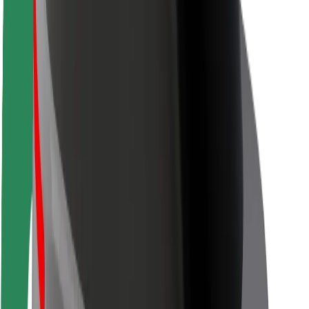
Siguranță pentru pasageri
Siguranță pentru șoferi
Siguranță pe trotinete
Laboratorul de siguranță
Orașe
Locații
Soluții pentru orașe
Aeroporturi
Stații de încărcare Bolt
Serviciul de relații clienți
Pentru pasageri
Pentru șoferi