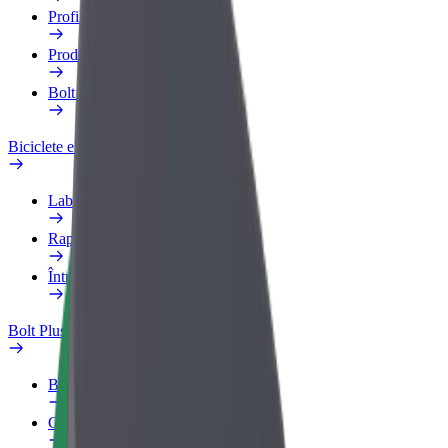
Profilul de Serviciu
Produse
Bolt Food for Business
Biciclete electrice
Laboratorul de siguranță
Raportează o problemă
Întrebări frecvente
Bolt Plus
Beneficii
Cum devii membru