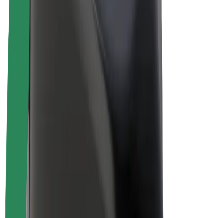
Biciclete electrice
Bolt Plus
Câștigă cu Bolt
Șoferi
Câștiguri șofer partener
Curieri
Câștiguri curier
Comercianți Bolt Food
Flote
Francize
Companie
Cariere