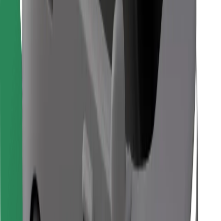
Găsește mâncarea preferată!
Descarcă aplicația Bolt Food