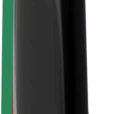
Despre Bolt
Sustenabilitatea la Bolt
Proiectul Zero
Blog
Centrul de presă
Manual de brand
Misiune
Relații cu investitorii
Conducere
Brand
Presă
Fondul Urban
Siguranță