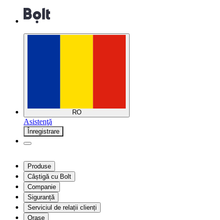
RO
Asistenţă
Înregistrare
Produse
Câștigă cu Bolt
Companie
Siguranță
Serviciul de relații clienți
Orașe