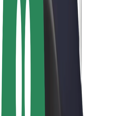
Biciclete electrice
Bolt Plus
Câștigă cu Bolt
Șoferi
Câștiguri șofer partener
Curieri
Câștiguri curier
Comercianți Bolt Food
Flote
Francize
Companie
Cariere