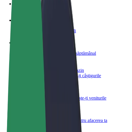
Întrebări frecvente
Devino șofer
Câștigă bani după propriile reguli
Devino curier
Livrează mâncare și câștigă bani săptămânal
Adaugă un restaurant sau un magazin
Obține mai mulți clienți și mărește-ți câștigurile
Înscrie-te ca administrator de flotă
Înregistrează-ți flota la Bolt și mărește-ți veniturile
Bolt for Business
Produse și servicii Bolt adaptate pentru afacerea ta