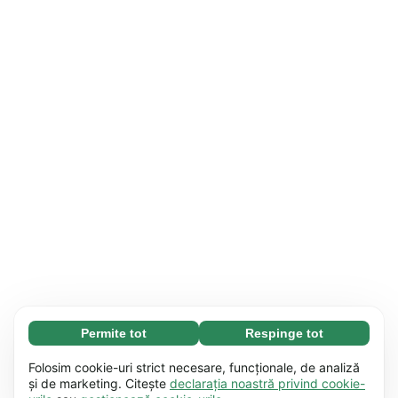
Permite tot
Respinge tot
Necesare (65)
Modulele cookie necesare contribuie la
Aflați mai multe
Folosim cookie-uri strict necesare, funcționale, de analiză
funcționalitatea site-ului nostru, permițând
și de marketing. Citește
declarația noastră privind cookie-