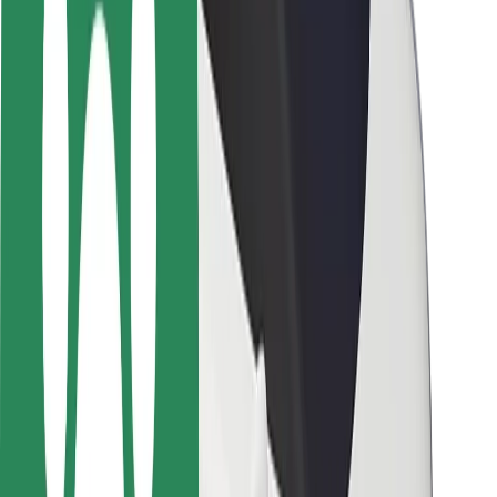
Siguranță pentru pasageri
Siguranță pentru șoferi
Siguranță pe trotinete
Laboratorul de siguranță
Orașe
Locații
Soluții pentru orașe
Aeroporturi
Stații de încărcare Bolt
Serviciul de relații clienți
Pentru pasageri
Pentru șoferi