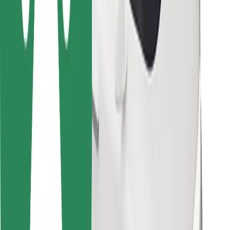
Pentru curieri
Bolt Food
Pentru proprietarii de flotă
Pentru restaurante
Bolt For Business
Altele
Furnizori
Termeni și Condiții
Cookie-uri
Securitate
Obține o cursă în câteva minute!
Descarcă aplicația Bolt