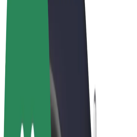
Termeni și Condiții
Confidențialitate
Cookie-uri
© 2026 Bolt Technology OÜ
Produse
Curse
Trotinete
Bolt Market
Bolt Food
Bolt Drive
Bolt for Business