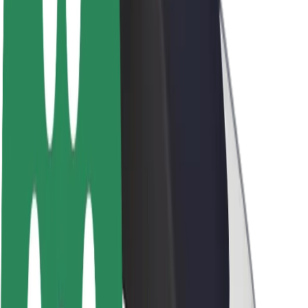
Despre Bolt
Sustenabilitatea la Bolt
Proiectul Zero
Blog
Centrul de presă
Manual de brand
Misiune
Relații cu investitorii
Conducere
Brand
Presă
Fondul Urban
Siguranță