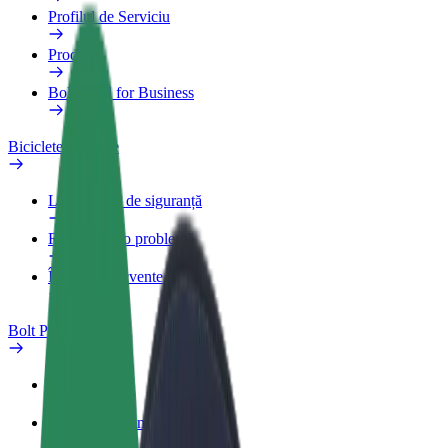
Profilul de Serviciu
Produse
Bolt Food for Business
Biciclete electrice
Laboratorul de siguranță
Raportează o problemă
Întrebări frecvente
Bolt Plus
Beneficii
Cum devii membru