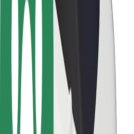
Siguranță pentru pasageri
Siguranță pentru șoferi
Siguranță pe trotinete
Laboratorul de siguranță
Orașe
Locații
Soluții pentru orașe
Aeroporturi
Stații de încărcare Bolt
Serviciul de relații clienți
Pentru pasageri
Pentru șoferi