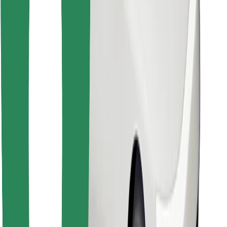
Găsește mâncarea preferată!
Descarcă aplicația Bolt Food