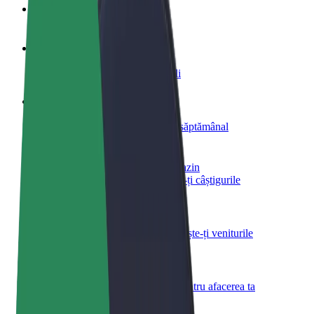
Întrebări frecvente
Devino șofer
Câștigă bani după propriile reguli
Devino curier
Livrează mâncare și câștigă bani săptămânal
Adaugă un restaurant sau un magazin
Obține mai mulți clienți și mărește-ți câștigurile
Înscrie-te ca administrator de flotă
Înregistrează-ți flota la Bolt și mărește-ți veniturile
Bolt for Business
Produse și servicii Bolt adaptate pentru afacerea ta