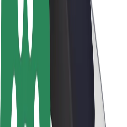
Despre Bolt
Sustenabilitatea la Bolt
Proiectul Zero
Blog
Centrul de presă
Manual de brand
Misiune
Relații cu investitorii
Conducere
Brand
Presă
Fondul Urban
Siguranță