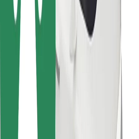
Pentru curieri
Bolt Food
Pentru proprietarii de flotă
Pentru restaurante
Bolt For Business
Altele
Furnizori
Termeni și Condiții
Cookie-uri
Securitate
Obține o cursă în câteva minute!
Descarcă aplicația Bolt