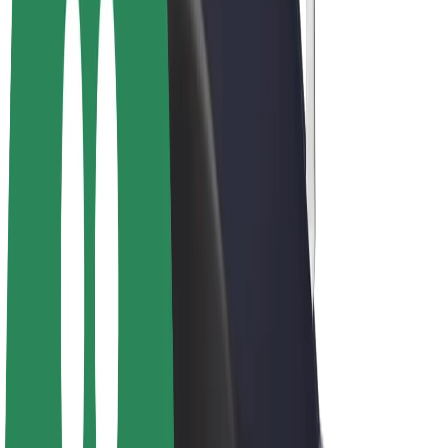
Biciclete electrice
Bolt Plus
Câștigă cu Bolt
Șoferi
Câștiguri șofer partener
Curieri
Câștiguri curier
Comercianți Bolt Food
Flote
Francize
Companie
Cariere