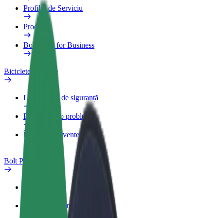
Profilul de Serviciu
Produse
Bolt Food for Business
Biciclete electrice
Laboratorul de siguranță
Raportează o problemă
Întrebări frecvente
Bolt Plus
Beneficii
Cum devii membru