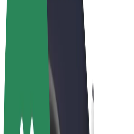
Termeni și Condiții
Confidențialitate
Cookie-uri
© 2026 Bolt Technology OÜ
Produse
Curse
Trotinete
Bolt Market
Bolt Food
Bolt Drive
Bolt for Business