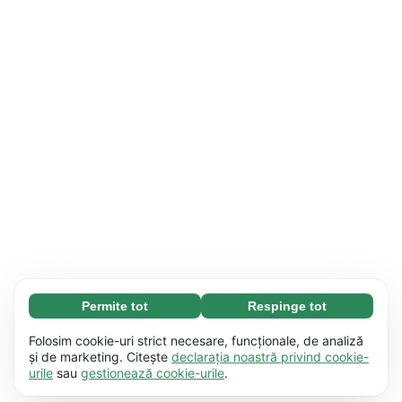
Permite tot
Respinge tot
Necesare (65)
Modulele cookie necesare contribuie la
Aflați mai multe
Folosim cookie-uri strict necesare, funcționale, de analiză
funcționalitatea site-ului nostru, permițând
și de marketing. Citește
declarația noastră privind cookie-
urile
sau
gestionează cookie-urile
.
desfășurarea unor procese de bază, cum ar fi
Preferențiale (17)
navigarea pe pagină. Website-ul nu poate