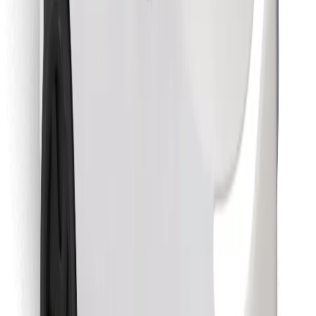
Găsește mâncarea preferată!
Descarcă aplicația Bolt Food