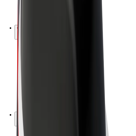
Biciclete electrice
Bolt Plus
Câștigă cu Bolt
Șoferi
Câștiguri șofer partener
Curieri
Câștiguri curier
Comercianți Bolt Food
Flote
Francize
Companie
Cariere