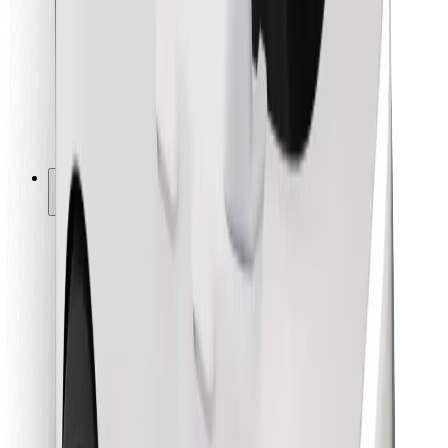
Pentru curieri
Bolt Food
Pentru proprietarii de flotă
Pentru restaurante
Bolt For Business
Altele
Furnizori
Termeni și Condiții
Cookie-uri
Securitate
Obține o cursă în câteva minute!
Descarcă aplicația Bolt