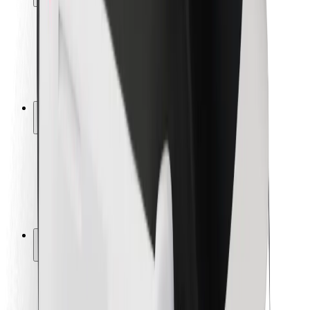
Siguranță pentru pasageri
Siguranță pentru șoferi
Siguranță pe trotinete
Laboratorul de siguranță
Orașe
Locații
Soluții pentru orașe
Aeroporturi
Stații de încărcare Bolt
Serviciul de relații clienți
Pentru pasageri
Pentru șoferi