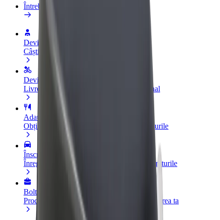
Întrebări frecvente
Devino șofer
Câștigă bani după propriile reguli
Devino curier
Livrează mâncare și câștigă bani săptămânal
Adaugă un restaurant sau un magazin
Obține mai mulți clienți și mărește-ți câștigurile
Înscrie-te ca administrator de flotă
Înregistrează-ți flota la Bolt și mărește-ți veniturile
Bolt for Business
Produse și servicii Bolt adaptate pentru afacerea ta