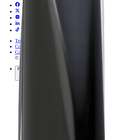
Termeni și Condiții
Confidențialitate
Cookie-uri
© 2026 Bolt Technology OÜ
Produse
Curse
Trotinete
Bolt Market
Bolt Food
Bolt Drive
Bolt for Business