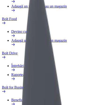
Adaugă un restaurant sau un magazin
Bolt Food
Devino curier
Adaugă un restaurant sau un magazin
Bolt Drive
Întrebări frecvente
Raportează un vehicul
Bolt for Business
Beneficii