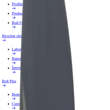
Profilul de Serviciu
Produse
Bolt Food for Business
Biciclete electrice
Laboratorul de siguranță
Raportează o problemă
Întrebări frecvente
Bolt Plus
Beneficii
Cum devii membru