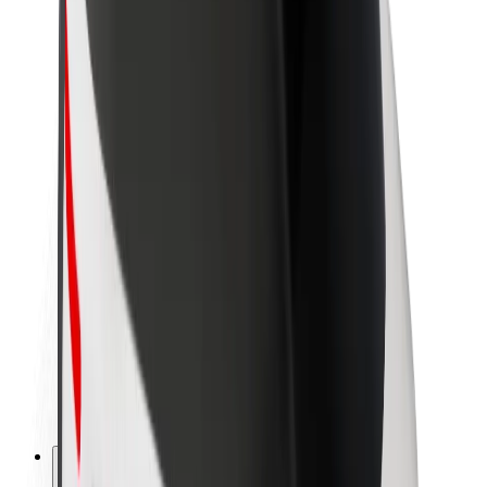
Despre Bolt
Sustenabilitatea la Bolt
Proiectul Zero
Blog
Centrul de presă
Manual de brand
Misiune
Relații cu investitorii
Conducere
Brand
Presă
Fondul Urban
Siguranță