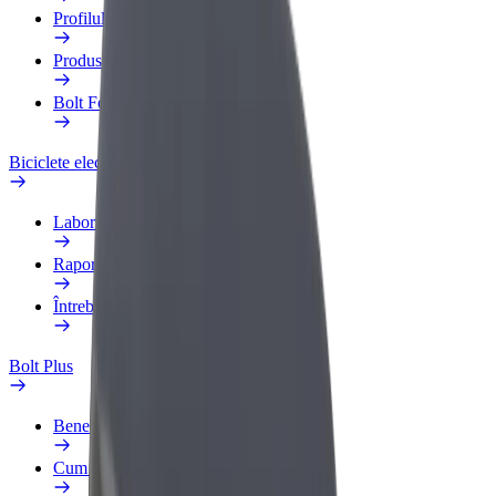
Profilul de Serviciu
Produse
Bolt Food for Business
Biciclete electrice
Laboratorul de siguranță
Raportează o problemă
Întrebări frecvente
Bolt Plus
Beneficii
Cum devii membru