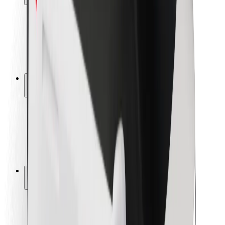
Siguranță pentru pasageri
Siguranță pentru șoferi
Siguranță pe trotinete
Laboratorul de siguranță
Orașe
Locații
Soluții pentru orașe
Aeroporturi
Stații de încărcare Bolt
Serviciul de relații clienți
Pentru pasageri
Pentru șoferi