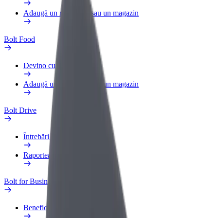
Adaugă un restaurant sau un magazin
Bolt Food
Devino curier
Adaugă un restaurant sau un magazin
Bolt Drive
Întrebări frecvente
Raportează un vehicul
Bolt for Business
Beneficii