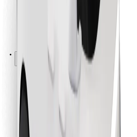
Pentru curieri
Bolt Food
Pentru proprietarii de flotă
Pentru restaurante
Bolt For Business
Altele
Furnizori
Termeni și Condiții
Cookie-uri
Securitate
Obține o cursă în câteva minute!
Descarcă aplicația Bolt