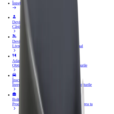
Întrebări frecvente
Devino șofer
Câștigă bani după propriile reguli
Devino curier
Livrează mâncare și câștigă bani săptămânal
Adaugă un restaurant sau un magazin
Obține mai mulți clienți și mărește-ți câștigurile
Înscrie-te ca administrator de flotă
Înregistrează-ți flota la Bolt și mărește-ți veniturile
Bolt for Business
Produse și servicii Bolt adaptate pentru afacerea ta