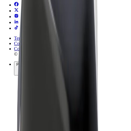
Termeni și Condiții
Confidențialitate
Cookie-uri
© 2026 Bolt Technology OÜ
Produse
Curse
Trotinete
Bolt Market
Bolt Food
Bolt Drive
Bolt for Business