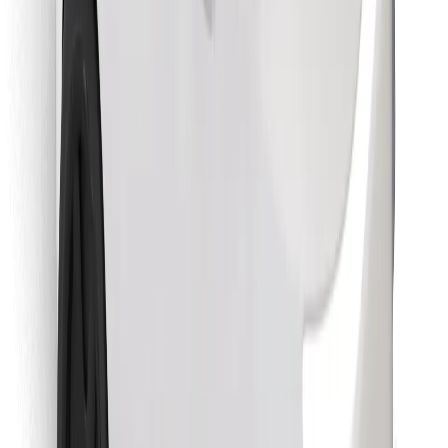
Găsește mâncarea preferată!
Descarcă aplicația Bolt Food