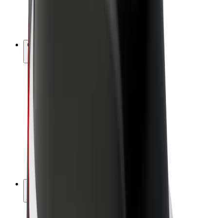
Biciclete electrice
Bolt Plus
Câștigă cu Bolt
Șoferi
Câștiguri șofer partener
Curieri
Câștiguri curier
Comercianți Bolt Food
Flote
Francize
Companie
Cariere