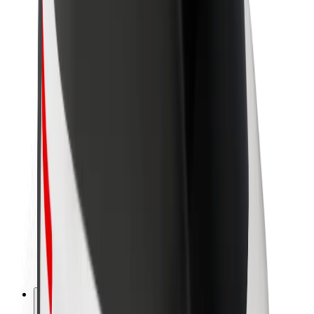
Despre Bolt
Sustenabilitatea la Bolt
Proiectul Zero
Blog
Centrul de presă
Manual de brand
Misiune
Relații cu investitorii
Conducere
Brand
Presă
Fondul Urban
Siguranță