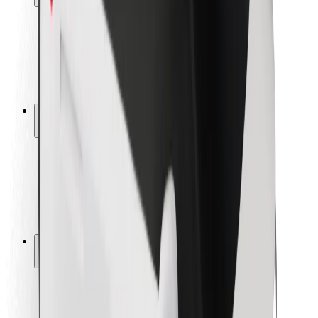
Siguranță pentru pasageri
Siguranță pentru șoferi
Siguranță pe trotinete
Laboratorul de siguranță
Orașe
Locații
Soluții pentru orașe
Aeroporturi
Stații de încărcare Bolt
Serviciul de relații clienți
Pentru pasageri
Pentru șoferi