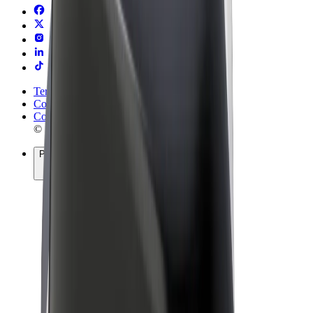
Termeni și Condiții
Confidențialitate
Cookie-uri
© 2026 Bolt Technology OÜ
Produse
Curse
Trotinete
Bolt Market
Bolt Food
Bolt Drive
Bolt for Business