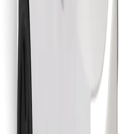
Găsește mâncarea preferată!
Descarcă aplicația Bolt Food