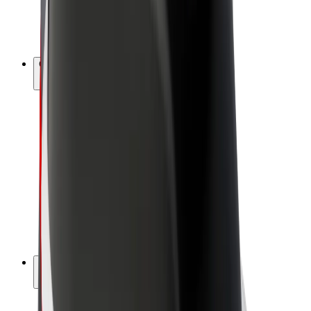
Biciclete electrice
Bolt Plus
Câștigă cu Bolt
Șoferi
Câștiguri șofer partener
Curieri
Câștiguri curier
Comercianți Bolt Food
Flote
Francize
Companie
Cariere