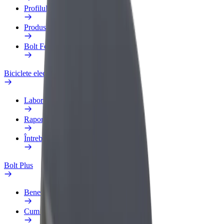
Profilul de Serviciu
Produse
Bolt Food for Business
Biciclete electrice
Laboratorul de siguranță
Raportează o problemă
Întrebări frecvente
Bolt Plus
Beneficii
Cum devii membru