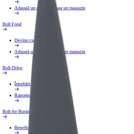
Adaugă un restaurant sau un magazin
Bolt Food
Devino curier
Adaugă un restaurant sau un magazin
Bolt Drive
Întrebări frecvente
Raportează un vehicul
Bolt for Business
Beneficii