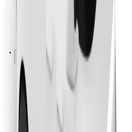
Pentru curieri
Bolt Food
Pentru proprietarii de flotă
Pentru restaurante
Bolt For Business
Altele
Furnizori
Termeni și Condiții
Cookie-uri
Securitate
Obține o cursă în câteva minute!
Descarcă aplicația Bolt