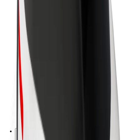
Despre Bolt
Sustenabilitatea la Bolt
Proiectul Zero
Blog
Centrul de presă
Manual de brand
Misiune
Relații cu investitorii
Conducere
Brand
Presă
Fondul Urban
Siguranță