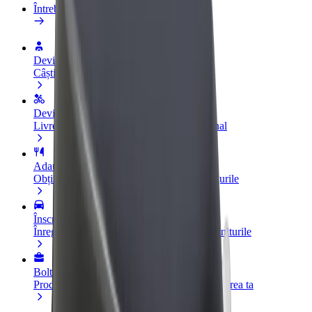
Întrebări frecvente
Devino șofer
Câștigă bani după propriile reguli
Devino curier
Livrează mâncare și câștigă bani săptămânal
Adaugă un restaurant sau un magazin
Obține mai mulți clienți și mărește-ți câștigurile
Înscrie-te ca administrator de flotă
Înregistrează-ți flota la Bolt și mărește-ți veniturile
Bolt for Business
Produse și servicii Bolt adaptate pentru afacerea ta