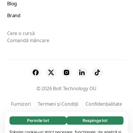
Blog
Brand
Cere o cursă
Comandă mâncare
© 2026 Bolt Technology OÜ
Furnizori
Termeni și Condiții
Confidențialitate
Cookie-uri
Securitate
Permite tot
Respinge tot
Necesare (65)
Modulele cookie necesare contribuie la
Folosim cookie-uri strict necesare, funcționale, de analiză și
Aflați mai multe