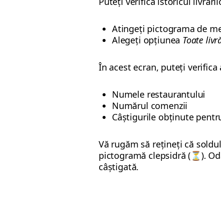
Puteți verifica istoricul livrăril
Atingeți pictograma de m
Alegeți opțiunea
Toate livr
În acest ecran, puteți verifica
Numele restaurantului
Numărul comenzii
Câștigurile obținute pentru
Vă rugăm să rețineți că soldul
pictogramă clepsidră (⏳). Oda
câștigată.