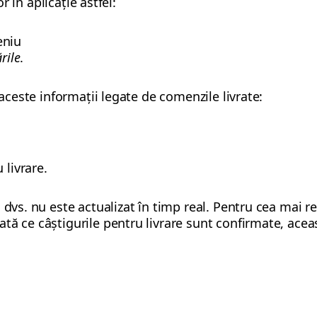
or în aplicație astfel:
eniu
ările
.
 aceste informații legate de comenzile livrate:
 livrare.
 dvs. nu este actualizat în timp real. Pentru cea mai re
tă ce câștigurile pentru livrare sunt confirmate, ace