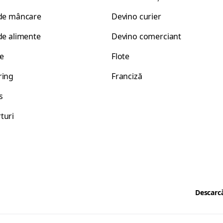
 de mâncare
Devino curier
de alimente
Devino comerciant
e
Flote
ring
Franciză
s
turi
Descarcă