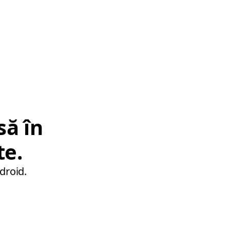
să în
te.
droid.