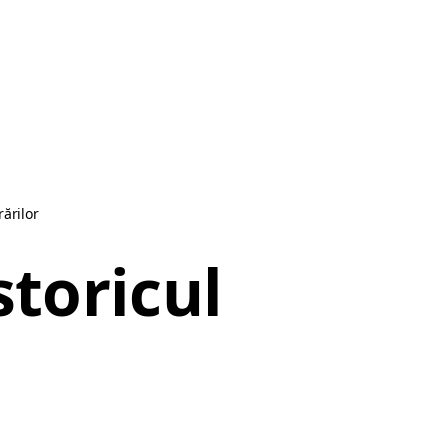
rărilor
storicul