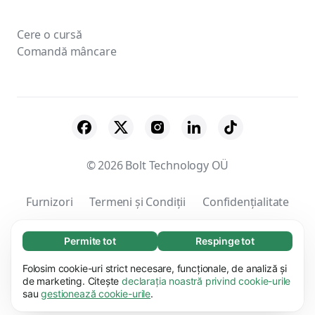
Cere o cursă
Comandă mâncare
© 2026 Bolt Technology OÜ
Furnizori
Termeni și Condiții
Confidențialitate
Cookie-uri
Securitate
Permite tot
Respinge tot
Necesare (65)
Modulele cookie necesare contribuie la
Folosim cookie-uri strict necesare, funcționale, de analiză și
Aflați mai multe
funcționalitatea site-ului nostru, permițând
de marketing. Citește
declarația noastră privind cookie-urile
sau
gestionează cookie-urile
.
desfășurarea unor procese de bază, cum ar fi
Preferențiale (17)
navigarea pe pagină. Website-ul nu poate