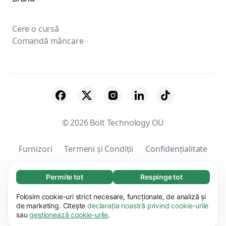
Cere o cursă
Comandă mâncare
© 2026 Bolt Technology OÜ
Furnizori
Termeni și Condiții
Confidențialitate
Cookie-uri
Securitate
Permite tot
Respinge tot
Necesare (65)
Modulele cookie necesare contribuie la
Folosim cookie-uri strict necesare, funcționale, de analiză și
Aflați mai multe
funcționalitatea site-ului nostru, permițând
de marketing. Citește
declarația noastră privind cookie-urile
sau
gestionează cookie-urile
.
desfășurarea unor procese de bază, cum ar fi
Preferențiale (17)
navigarea pe pagină. Website-ul nu poate