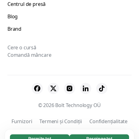
Centrul de presă
Blog
Brand
Cere o cursă
Comandă mâncare
© 2026 Bolt Technology OÜ
Furnizori
Termeni și Condiții
Confidențialitate
Cookie-uri
Securitate
Permite tot
Respinge tot