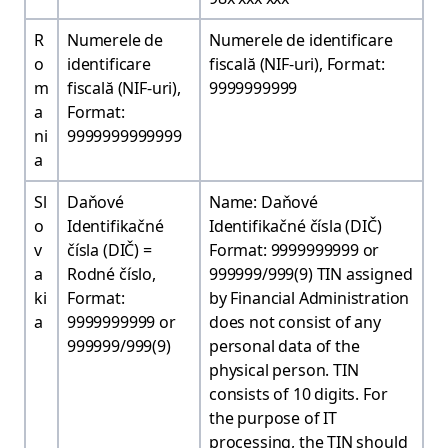
R
Numerele de
Numerele de identificare
o
identificare
fiscală (NIF-uri), Format:
m
fiscală (NIF-uri),
9999999999
a
Format:
ni
9999999999999
a
Sl
Daňové
Name: Daňové
o
Identifikačné
Identifikačné čísla (DIČ)
v
čísla (DIČ) =
Format: 9999999999 or
a
Rodné číslo,
999999/999(9) TIN assigned
ki
Format:
by Financial Administration
a
9999999999 or
does not consist of any
999999/999(9)
personal data of the
physical person. TIN
consists of 10 digits. For
the purpose of IT
processing, the TIN should