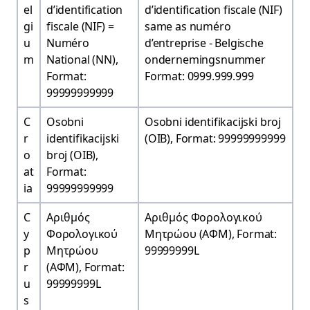
el
d’identification
d’identification fiscale (NIF)
gi
fiscale (NIF) =
same as numéro
u
Numéro
d’entreprise - Belgische
m
National (NN),
ondernemingsnummer
Format:
Format: 0999.999.999
99999999999
C
Osobni
Osobni identifikacijski broj
r
identifikacijski
(OIB), Format: 99999999999
o
broj (OIB),
at
Format:
ia
99999999999
C
Αριθμός
Αριθμός Φορολογικού
y
Φορολογικού
Μητρώου (ΑΦΜ), Format:
p
Μητρώου
99999999L
r
(ΑΦΜ), Format:
u
99999999L
s