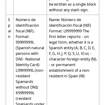
be written as a single block
without any slash sign.
S
Número de
Name: Número de
p
identificación
identificación fiscal (NIF)
ai
fiscal (NIF),
Format: L99999999 The
n
Format:
first letter reports: - on
99999999L
legal form, whether it is a
(Spanish natural
Spanish entity (A, B, C, D, E,
persons with
F, G, H, J, P, Q, S, U, V) or, -
DNI - National
character foreign entity (N),
Identity Card)
- or permanent
L9999999L (non-
establishment of a non-
resident
resident in Spain (W)
Spaniards
without DNI)
K9999999L
(resident
Spaniards under