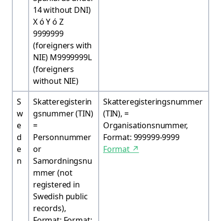
14 without DNI)
X ó Y ó Z
9999999
(foreigners with
NIE) M9999999L
(foreigners
without NIE)
S
Skatteregisterin
Skatteregisteringsnummer
w
gsnummer (TIN)
(TIN), =
e
=
Organisationsnummer,
d
Personnummer
Format: 999999-9999
e
or
Format
↗
n
Samordningsnu
mmer (not
registered in
Swedish public
records),
Format: Format: