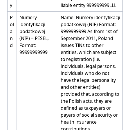
y
liable entity 999999999LLL
P
Numery
Name: Numery identyfikacji
ol
identyfikacji
podatkowej (NIP) Format:
a
podatkowej
9999999999 As from 1st of
n
(NIP) = PESEL,
September 2011, Poland
d
Format:
issues TINs to other
99999999999
entities, which are subject
to registration (i.e.
individuals, legal persons,
individuals who do not
have the legal personality
and other entities)
provided that, according to
the Polish acts, they are
defined as taxpayers or
payers of social security or
health insurance
contributions.