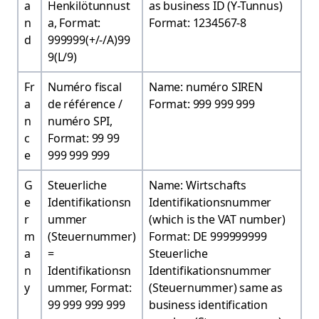
a
Henkilötunnust
as business ID (Y-Tunnus)
n
a, Format:
Format: 1234567-8
d
999999(+/-/A)99
9(L/9)
Fr
Numéro fiscal
Name: numéro SIREN
a
de référence /
Format: 999 999 999
n
numéro SPI,
c
Format: 99 99
e
999 999 999
G
Steuerliche
Name: Wirtschafts
e
Identifikationsn
Identifikationsnummer
r
ummer
(which is the VAT number)
m
(Steuernummer)
Format: DE 999999999
a
=
Steuerliche
n
Identifikationsn
Identifikationsnummer
y
ummer, Format:
(Steuernummer) same as
99 999 999 999
business identification