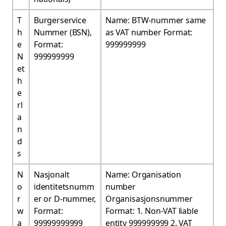
T
Burgerservice
Name: BTW-nummer same
h
Nummer (BSN),
as VAT number Format:
e
Format:
999999999
N
999999999
et
h
e
rl
a
n
d
s
N
Nasjonalt
Name: Organisation
o
identitetsnumm
number
r
er or D-nummer,
Organisasjonsnummer
w
Format:
Format: 1. Non-VAT liable
a
99999999999
entity 999999999 2. VAT