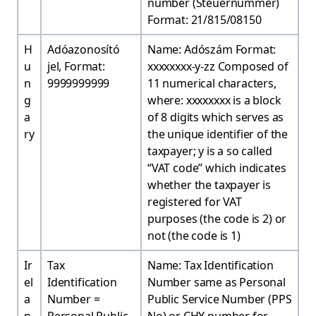
number (Steuernummer)
Format: 21/815/08150
H
Adóazonosító
Name: Adószám Format:
u
jel, Format:
xxxxxxxx-y-zz Composed of
n
9999999999
11 numerical characters,
g
where: xxxxxxxx is a block
a
of 8 digits which serves as
ry
the unique identifier of the
taxpayer; y is a so called
“VAT code” which indicates
whether the taxpayer is
registered for VAT
purposes (the code is 2) or
not (the code is 1)
Ir
Tax
Name: Tax Identification
el
Identification
Number same as Personal
a
Number =
Public Service Number (PPS