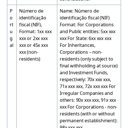
P
Número de
Name: Número de
o
identificação
identificação fiscal (NIF)
rt
fiscal (NIF),
Format: For Corporations
u
Format: 1xx xxx
and Public entities: 5xx xxx
g
xxx or 2xx xxx
xxx For State: 6xx xxx xxx
al
xxx or 45x xxx
For Inheritances,
xxx (non-
Corporations – non-
residents)
residents (only subject to
final withholding at source)
and Investment Funds,
respectively: 70x xxx xxx,
71x xxx xxx, 72x xxx xxx For
Irregular Companies and
others: 90x xxx xxx, 91x xxx
xxx For Corporations - non-
residents (with or without
permanent establishment):
98x xxx xxx