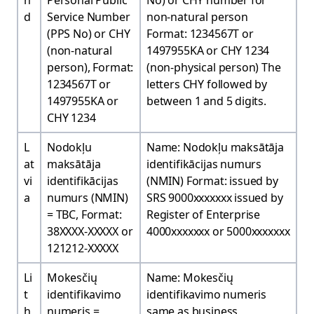
n
Personal Public
No) or CHY number for
d
Service Number
non-natural person
(PPS No) or CHY
Format: 1234567T or
(non-natural
1497955KA or CHY 1234
person), Format:
(non-physical person) The
1234567T or
letters CHY followed by
1497955KA or
between 1 and 5 digits.
CHY 1234
L
Nodokļu
Name: Nodokļu maksātāja
at
maksātāja
identifikācijas numurs
vi
identifikācijas
(NMIN) Format: issued by
a
numurs (NMIN)
SRS 9000xxxxxxx issued by
= TBC, Format:
Register of Enterprise
38XXXX-XXXXX or
4000xxxxxxx or 5000xxxxxxx
121212-XXXXX
Li
Mokesčių
Name: Mokesčių
t
identifikavimo
identifikavimo numeris
h
numeris =
same as business