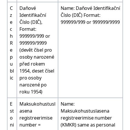
C
Daňové
Name: Daňové Identifikační
z
Identifikační
Číslo (DIČ) Format:
e
Číslo (DIČ),
999999/999 or 999999/9999
c
Format:
h
999999/999 or
R
999999/9999
e
(devět čísel pro
p
osoby narozené
u
před rokem
bl
1954, deset čísel
ic
pro osoby
narozené po
roku 1954)
E
Maksukohustusl
Name:
st
asena
Maksukohustuslasena
o
registreerimise
registreerimise number
ni
number =
(KMKR) same as personal