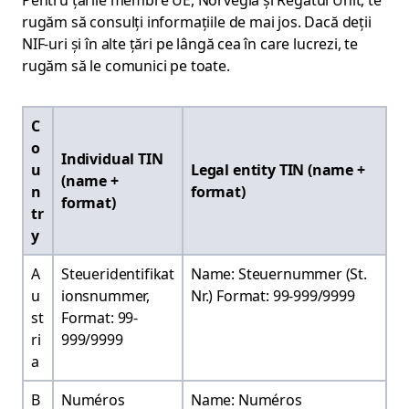
Pentru țările membre UE, Norvegia și Regatul Unit, te
rugăm să consulți informațiile de mai jos. Dacă deții
NIF-uri și în alte țări pe lângă cea în care lucrezi, te
rugăm să le comunici pe toate.
C
o
Individual TIN
u
Legal entity TIN (name +
(name +
n
format)
format)
tr
y
A
Steueridentifikat
Name: Steuernummer (St.
u
ionsnummer,
Nr.) Format: 99-999/9999
st
Format: 99-
ri
999/9999
a
B
Numéros
Name: Numéros