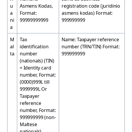
u
Asmens Kodas,
registration code (juridinio
a
Format:
asmens kodas) Format:
ni
99999999999
999999999
a
M
Tax
Name: Taxpayer reference
al
identification
number (TRN/TIN) Format:
ta
number
999999999
(nationals) (TIN)
= Identity card
number, Format:
(0000)999L till
9999999L Or
Taxpayer
reference
number, Format:
999999999 (non-
Maltese
nationals)