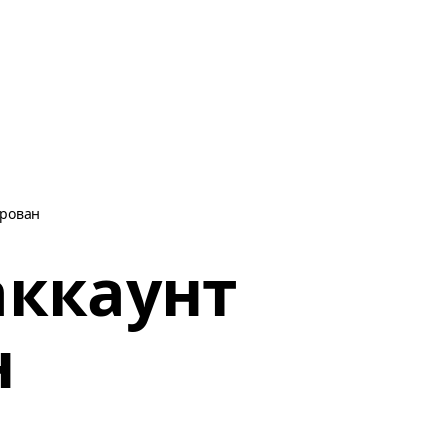
ирован
аккаунт
н