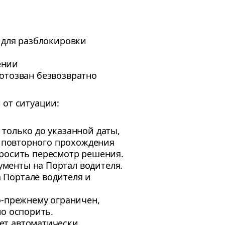
 для разблокировки
ении
 отозван безвозвратно
 от ситуации:
 только до указанной даты,
е повторного прохождения
апросить пересмотр решения.
кументы на Портал водителя.
 Портале водителя и
о-прежнему ограничен,
о оспорить.
удет автоматически