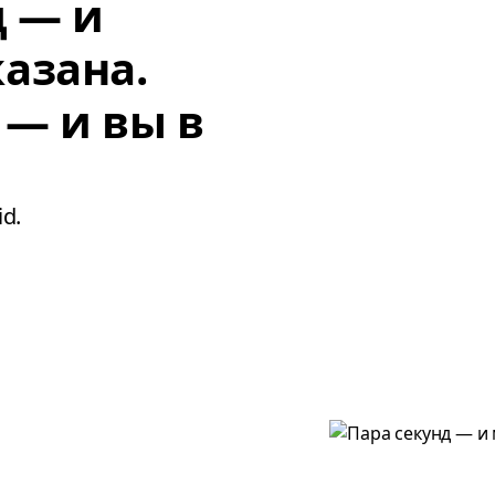
д — и
азана.
 — и вы в
d.