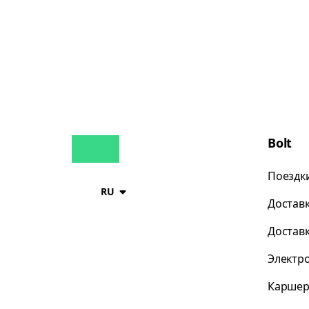
Bolt
Поездк
RU
Достав
Достав
Электр
Каршер