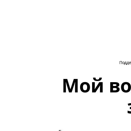
Подд
Мой во