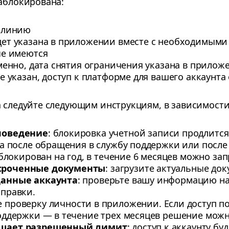
заблокирована:
 линию
ет указана в приложении вместе с необходимыми
ые имеются
менно, дата снятия ограничения указана в прилож
е указан, доступ к платформе для вашего аккаунта
а следуйте следующим инструкциям, в зависимости
поведение
: блокировка учетной записи продлится
та после обращения в службу поддержки или посл
аблокирован на год, в течение 6 месяцев можно з
сроченные документы
: загрузите актуальные до
данные аккаунта
: проверьте вашу информацию на
правки.
е проверку личности в приложении. Если доступ п
оддержки — в течение трех месяцев решение можн
ышает разрешенный лимит
: доступ к аккаунту б